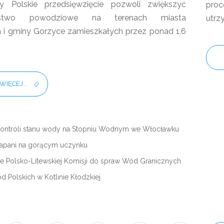
 Polskie przedsięwzięcie pozwoli zwiększyć
pro
eństwo powodziowe na terenach miasta
utrz
 i gminy Gorzyce zamieszkałych przez ponad 1,6
WIĘCEJ...
kontroli stanu wody na Stopniu Wodnym we Włocławku
łapani na gorącym uczynku
ie Polsko-Litewskiej Komisji do spraw Wód Granicznych
d Polskich w Kotlinie Kłodzkiej