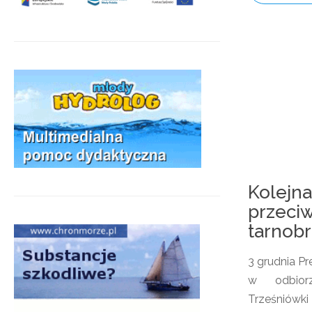
Kolejna
przeci
tarnob
3 grudnia P
w odbior
Trześniówk