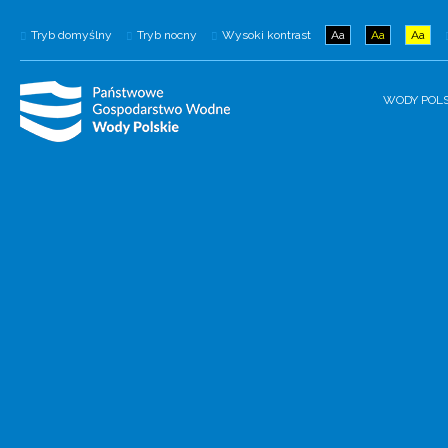
Tryb domyślny
Tryb nocny
Wysoki kontrast
Aa
Aa
Aa
WODY POLS
Wody Polskie mają nową stronę
internetową
Wejdź na wody.gov.pl.
NOWA STRONA