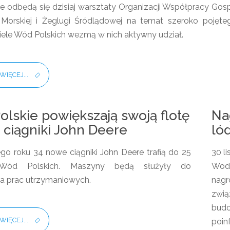
 odbędą się dzisiaj warsztaty Organizacji Współpracy Go
Morskiej i Żeglugi Śródlądowej na temat szeroko pojęt
iele Wód Polskich wezmą w nich aktywny udział.
WIĘCEJ...
lskie powiększają swoją flotę
Na
ciągniki John Deere
ló
go roku 34 nowe ciągniki John Deere trafią do 25
30 l
 Wód Polskich. Maszyny będą służyły do
Wodn
a prac utrzymaniowych.
nagr
zwią
budo
WIĘCEJ...
poin