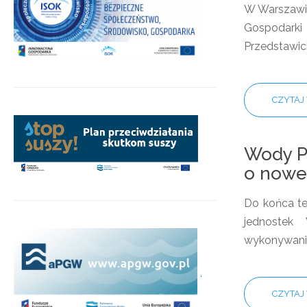
W Warszawie
Gospodarki 
Przedstawic
CZYTAJ 
Wody Po
o nowe 
Do końca te
jednostek
wykonywani
.
CZYTAJ 