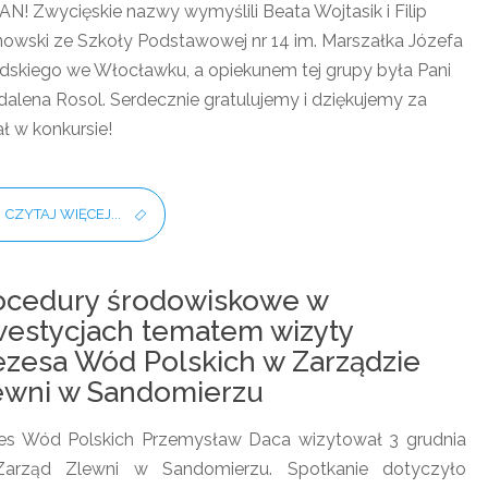
N! Zwycięskie nazwy wymyślili Beata Wojtasik i Filip
nowski ze Szkoły Podstawowej nr 14 im. Marszałka Józefa
udskiego we Włocławku, a opiekunem tej grupy była Pani
alena Rosol. Serdecznie gratulujemy i dziękujemy za
ał w konkursie!
CZYTAJ WIĘCEJ...
ocedury środowiskowe w
westycjach tematem wizyty
ezesa Wód Polskich w Zarządzie
ewni w Sandomierzu
es Wód Polskich Przemysław Daca wizytował 3 grudnia
Zarząd Zlewni w Sandomierzu. Spotkanie dotyczyło