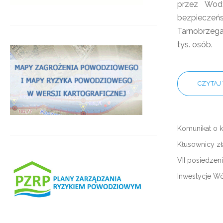
przez Wody
bezpiecz
Tarnobrzega
tys. osób.
CZYTAJ 
Komunikat o 
Kłusownicy z
VII posiedzen
Inwestycje Wó