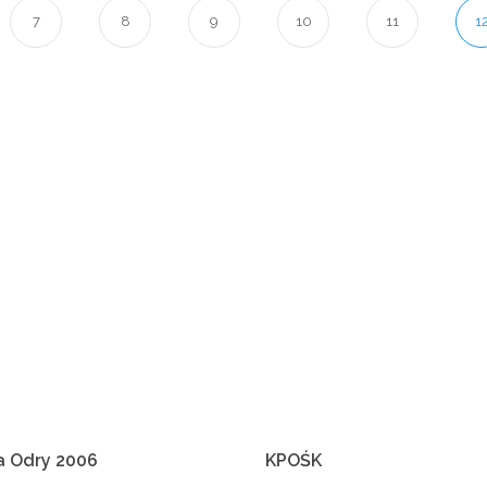
7
8
9
10
11
1
a
Odry
2006
KPOŚK