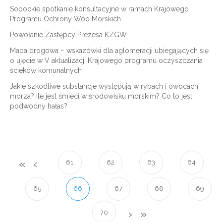
Sopockie spotkanie konsultacyjne w ramach Krajowego
Programu Ochrony Wód Morskich
Powołanie Zastępcy Prezesa KZGW
Mapa drogowa – wskazówki dla aglomeracji ubiegających się
o ujęcie w V aktualizacji Krajowego programu oczyszczania
ścieków komunalnych
Jakie szkodliwe substancje występują w rybach i owocach
morza? Ile jest śmieci w środowisku morskim? Co to jest
podwodny hałas?
61
62
63
64
65
66
67
68
69
70