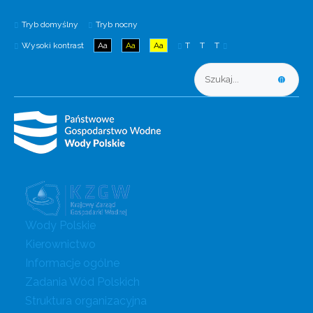
Tryb domyślny
Tryb nocny
Wysoki kontrast
Aa
Aa
Aa
T
T
T
Wody Polskie
Kierownictwo
Informacje ogólne
Zadania Wód Polskich
Struktura organizacyjna