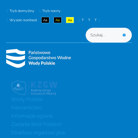
Tryb domyślny
Tryb nocny
Wysoki kontrast
Aa
Aa
Aa
T
T
T
Wody Polskie
Kierownictwo
Informacje ogólne
Zadania Wód Polskich
Struktura organizacyjna