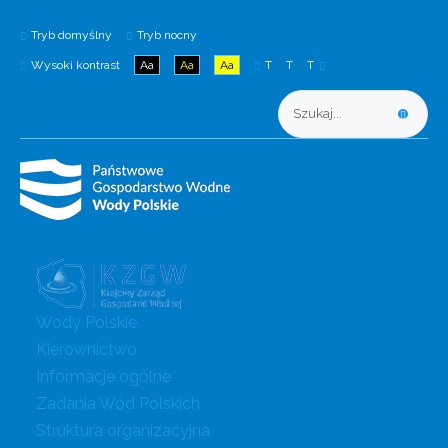
Tryb domyślny
Tryb nocny
Wysoki kontrast
Aa
Aa
Aa
T
T
T
Wody Polskie
Kierownictwo
Informacje ogólne
Zadania Wód Polskich
Struktura organizacyjna