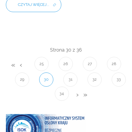
CZYTAJ WIĘCEJ...
Strona 30 z 36
25
26
27
28
29
30
31
32
33
34