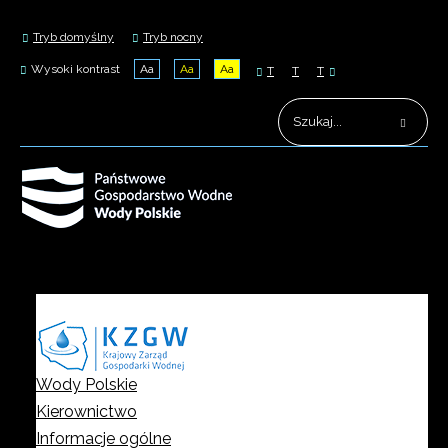
Tryb domyślny
Tryb nocny
Wysoki kontrast
Aa
Aa
Aa
T
T
T
Wody Polskie
Kierownictwo
Informacje ogólne