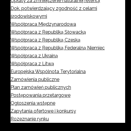
Opłaty za zmniejszenie naturalnej retencji
Dok. potwierdzający zgodność z celami
środowiskowymi
Współpraca Międzynarodowa
Współpraca z Republiką Słowacką
Współpraca z Republiką Czeską
Współpraca z Republiką Federalną Niemiec
Współpraca z Ukrainą
Współpraca z Litwą
Europejska Wspólnota Terytorialna
Zamówienia publiczne
Plan zamówień publicznych
Postępowania przetargowe
Ogłoszenia wstępne
Zapytania ofertowe i konkursy
Rozeznanie rynku