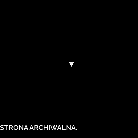
Wody Polskie mają nową stronę internetową
Wejdź na wody.gov.pl.
STRONA ARCHIWALNA.