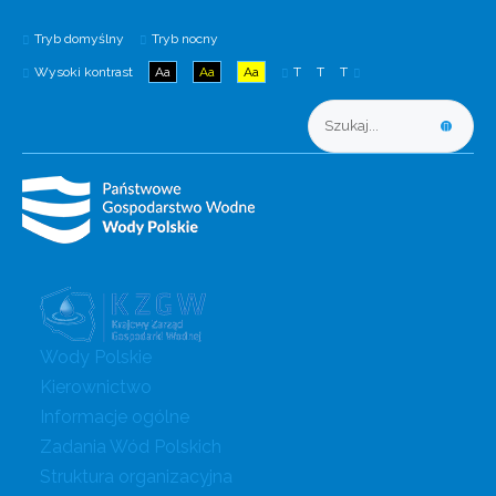
Tryb domyślny
Tryb nocny
Wysoki kontrast
Aa
Aa
Aa
T
T
T
Wody Polskie
Kierownictwo
Informacje ogólne
Zadania Wód Polskich
Struktura organizacyjna