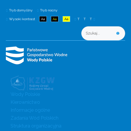
Tryb domyślny
Tryb nocny
Wysoki kontrast
Aa
Aa
Aa
T
T
T
Wody Polskie
Kierownictwo
Informacje ogólne
Zadania Wód Polskich
Struktura organizacyjna