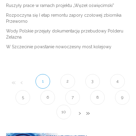
Ruszyły prace w ramach projektu „Węzeł oświęcimski”
Rozpoczyna się I etap remontu zapory czołowej zbiornika
Przeworno
Wody Polskie przejęły dokumentację przebudowy Polderu
Żelazna
W Szczecinie powstanie nowoczesny most kolejowy
1
2
3
4
5
6
7
8
9
10