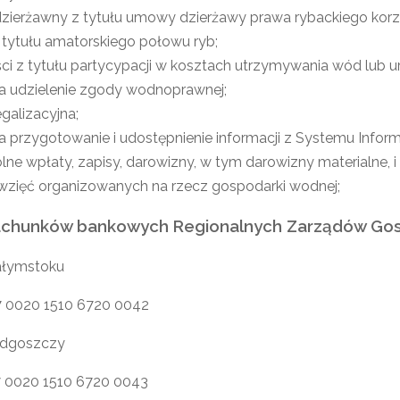
zierżawny z tytułu umowy dzierżawy prawa rybackiego korz
 tytułu amatorskiego połowu ryb;
ci z tytułu partycypacji w kosztach utrzymywania wód lub 
a udzielenie zgody wodnoprawnej;
galizacyjna;
a przygotowanie i udostępnienie informacji z Systemu Inf
ne wpłaty, zapisy, darowizny, w tym darowizny materialne, i
wzięć organizowanych na rzecz gospodarki wodnej;
achunków bankowych Regionalnych Zarządów Go
łymstoku
7 0020 1510 6720 0042
dgoszczy
7 0020 1510 6720 0043