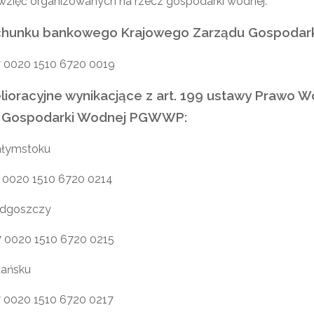
wzięć organizowanych na rzecz gospodarki wodnej.
chunku bankowego Krajowego Zarządu Gospoda
7 0020 1510 6720 0019
lioracyjne wynikacjące z art. 199 ustawy Prawo W
 Gospodarki Wodnej PGWWP:
łymstoku
7 0020 1510 6720 0214
dgoszczy
7 0020 1510 6720 0215
ańsku
7 0020 1510 6720 0217