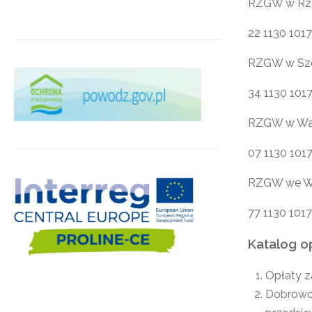
RZGW w Rz
22 1130 101
RZGW w Szc
34 1130 101
RZGW w Wa
07 1130 101
RZGW we W
77 1130 101
Katalog o
Opłaty z
Dobrowol