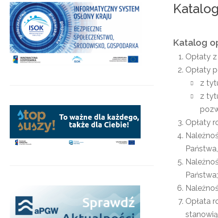
Katalo
Katalog o
Opłaty z
Opłaty 
z ty
z ty
pozw
Opłaty r
Należnoś
Państwa
Należnoś
Państwa;
Należnoś
Opłata 
stanowią
.