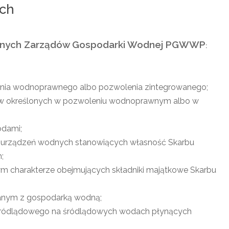
ych
nalnych Zarządów Gospodarki Wodnej PGWWP
:
enia wodnoprawnego albo pozwolenia zintegrowanego;
ków określonych w pozwoleniu wodnoprawnym albo w
odami;
az urządzeń wodnych stanowiących własność Skarbu
;
ym charakterze obejmujących składniki majątkowe Skarbu
zanym z gospodarką wodną;
śródlądowego na śródlądowych wodach płynących