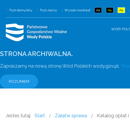
Tryb domyślny
Tryb nocny
Wysoki kontrast
Aa
Aa
Aa
WODY POLS
STRONA ARCHIWALNA.
Zapraszamy na nową stronę Wód Polskich wody.gov.pl.
Więc
ROZUMIEM
Jesteś tutaj:
Start
Załatw sprawę
Katalog opłat