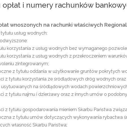
g opłat i numery rachunków bankow
płat wnoszonych na rachunki właściwych Regio
 tytułu usług wodnych:
podwyższone:
tułu korzystania z usług wodnych bez wymaganego pozwol
tułu korzystania z usług wodnych z przekroczeniem warun
oleniu zintegrowanym;
oczne z tytułu oddania w użytkowanie gruntów pokrytych w
ci z tytułu korzystania ze śródlądowych dróg wodnych or
, usytuowanych na śródlądowych wodach powierzchniowych
ci z tytułu najmu i dzierżawy oraz z innych umów o podobn
ci z tytułu gospodarowania mieniem Skarbu Państwa zwią
roczna z tytułu umów dotyczących wykonywania rybactwa 
cych własność Skarbu Państwa;