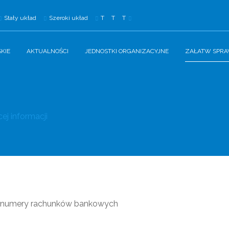
Stały układ
Szeroki układ
T
T
T
KIE
AKTUALNOŚCI
JEDNOSTKI ORGANIZACYJNE
ZAŁATW SPR
ej informacji
 i numery rachunków bankowych