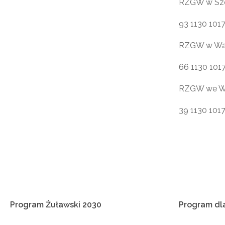
RZGW w Szc
93 1130 101
RZGW w Wa
66 1130 101
RZGW we W
39 1130 101
Program
Żuławski
2030
Program
dl