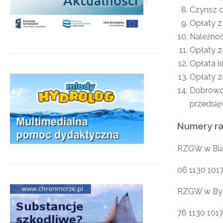
Czynsz d
Opłaty z
Należnoś
Opłaty z
Opłata le
Opłaty z
Dobrowol
przedsię
Numery r
RZGW w Bia
06 1130 101
RZGW w By
76 1130 101