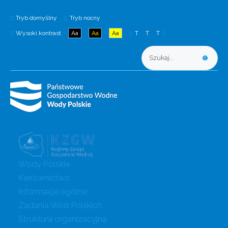
Tryb domyślny
Tryb nocny
Wysoki kontrast
Aa
Aa
Aa
T
T
T
Wody Polskie
Kierownictwo
Informacje ogólne
Zadania Wód Polskich
Struktura organizacyjna