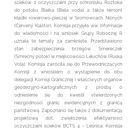
ścieków z oczyszczalni przy schronisku Roztoka
do potoku Białka (Biela voda) a także remont
kładki rowerowo-pieszej w Sromowcach Niżnych
(Červený Kláštor). Komisja przyjęła ww. informacje
do wiadomości i na wniosek Grupy Roboczej R
uznała te tematy za zamknięte. Przedstawiono
stan zabezpieczenia brzegów Smereczek
(Smrečný potok) w miejscowości Leluchów (Ruská
Voľa). Komisja zwróciła się do Przewodniczących
Komisji z wnioskiem o wystąpienie do obu
delegacji Komisji Granicznej i właściwych organów
geodezyjno-kartograficznych z prośbą o
odniesienie się do kwestii stwierdzonych
niezgodności granic ewidencyjnych z granicą
państwową. Zapoznano się także z dokumentacją
projektową dot. zwiększenia efektywności
oczyszczalni ścieków BCTS 4 – Leśnica. Komisja