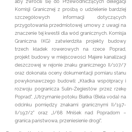
aby zwrócili się do Przewodniczących delegacji
Komisji Granicznej z prośbą o udzielenie bardziej
szczegółowych informacji dotyczących
przygotowania przedmiotowej umowy z uwagi na
znaczenie tej kwestii dla wód granicznych. Komisja
Graniczna (KG) zatwierdziła projekty budowy
trzech kładek rowerowych na rzece Poprad,
projekt budowy w miejscowości Majere kanalizacji
deszczowej w rejonie znaku granicznego II/107/7
oraz dokonała oceny dokumentacji pomiaru stanu
powykonawczego budowli: „Kładka współpracy i
rozwoju pogranicza Sulin-Żegiestów przez rzekę
Poprad”, „Utrzymanie potoku Białka (Biela voda) na
odcinku pomiędzy znakami granicznymi II/197-
II/197/2” oraz „I/68 Mnišek nad Popradom –
granica państwowa, przeniesienie drogi”.