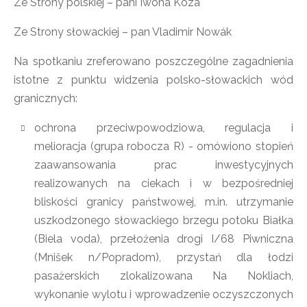
Ze Strony polskiej – pani Iwona Koza
Ze Strony słowackiej – pan Vladimir Nowák
Na spotkaniu zreferowano poszczególne zagadnienia
istotne z punktu widzenia polsko-słowackich wód
granicznych:
ochrona przeciwpowodziowa, regulacja i
melioracja (grupa robocza R) - omówiono stopień
zaawansowania prac inwestycyjnych
realizowanych na ciekach i w bezpośredniej
bliskości granicy państwowej, m.in. utrzymanie
uszkodzonego słowackiego brzegu potoku Białka
(Biela voda), przełożenia drogi I/68 Piwniczna
(Mnišek n/Popradom), przystań dla łodzi
pasażerskich zlokalizowana Na Nokliach,
wykonanie wylotu i wprowadzenie oczyszczonych