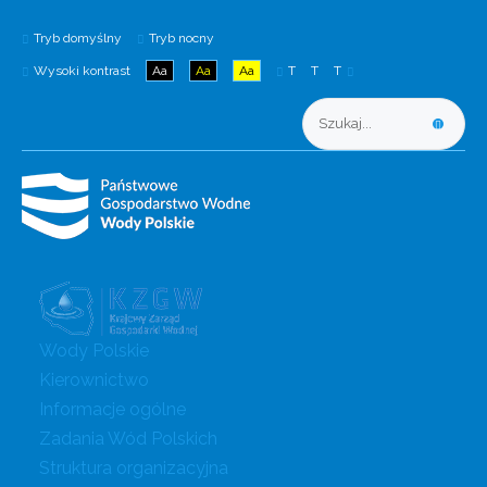
Tryb domyślny
Tryb nocny
Wysoki kontrast
Aa
Aa
Aa
T
T
T
Wody Polskie
Kierownictwo
Informacje ogólne
Zadania Wód Polskich
Struktura organizacyjna