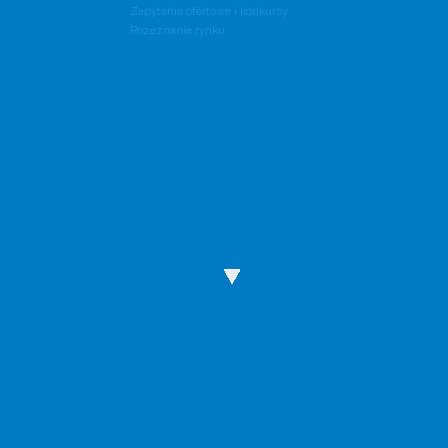
Zapytania ofertowe i konkursy
Rozeznanie rynku
Wody Polskie mają nową stronę internetową
Wejdź na wody.gov.pl.