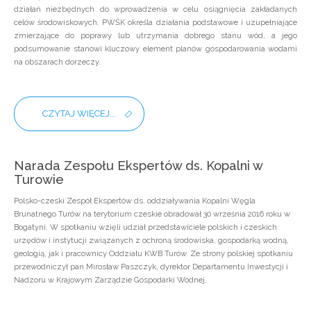
działań niezbędnych do wprowadzenia w celu osiągnięcia zakładanych
celów środowiskowych. PWŚK określa działania podstawowe i uzupełniające
zmierzające do poprawy lub utrzymania dobrego stanu wód, a jego
podsumowanie stanowi kluczowy element planów gospodarowania wodami
na obszarach dorzeczy.
CZYTAJ WIĘCEJ...
Narada Zespołu Ekspertów ds. Kopalni w
Turowie
Polsko-czeski Zespół Ekspertów ds. oddziaływania Kopalni Węgla
Brunatnego Turów na terytorium czeskie obradował 30 września 2016 roku w
Bogatyni. W spotkaniu wzięli udział przedstawiciele polskich i czeskich
urzędów i instytucji związanych z ochroną środowiska, gospodarką wodną,
geologią, jak i pracownicy Oddziału KWB Turów. Ze strony polskiej spotkaniu
przewodniczył pan Mirosław Paszczyk, dyrektor Departamentu Inwestycji i
Nadzoru w Krajowym Zarządzie Gospodarki Wodnej.