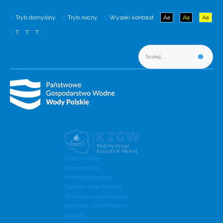
Tryb domyślny
Tryb nocny
Wysoki kontrast
Aa
Aa
Aa
T
T
T
Wody Polskie
Kierownictwo
Informacje ogólne
Zadania Wód Polskich
Struktura organizacyjna
Patronaty Wód Polskich
Kontakt