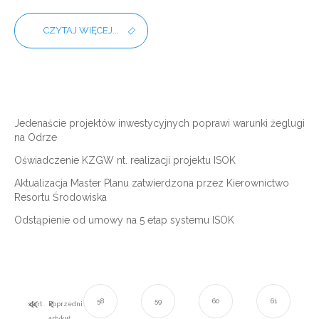
CZYTAJ WIĘCEJ...
Jedenaście projektów inwestycyjnych poprawi warunki żeglugi
na Odrze
Oświadczenie KZGW nt. realizacji projektu ISOK
Aktualizacja Master Planu zatwierdzona przez Kierownictwo
Resortu Środowiska
Odstąpienie od umowy na 5 etap systemu ISOK
58
59
60
61
start
Poprzedni
artykuł