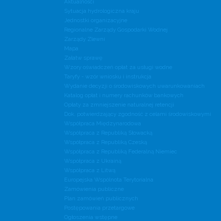
Aktualności
Sytuacja hydrologiczna kraju
Jednostki organizacyjne
Regionalne Zarządy Gospodarki Wodnej
Zarządy Zlewni
Mapa
Załatw sprawę
Wzory oświadczeń opłat za usługi wodne
Taryfy - wzór wniosku i instrukcja
Wydanie decyzji o środowiskowych uwarunkowaniach
Katalog opłat i numery rachunków bankowych
Opłaty za zmniejszenie naturalnej retencji
Dok. potwierdzający zgodność z celami środowiskowymi
Współpraca Międzynarodowa
Współpraca z Republiką Słowacką
Współpraca z Republiką Czeską
Współpraca z Republiką Federalną Niemiec
Współpraca z Ukrainą
Współpraca z Litwą
Europejska Wspólnota Terytorialna
Zamówienia publiczne
Plan zamówień publicznych
Postępowania przetargowe
Ogłoszenia wstępne