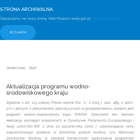
STRONA ARCHIWALNA.
Zapraszamy na nową stronę Wód Polskich wody.gov.pl.
Więcej informacji
ROZUMIEM
Jesteś tutaj:
Start
Aktualizacja programu wodno-
środowiskowego kraju
Zgodnie z art. 113 ustawy Prawo wodne (Dz. U. z 2015 r. poz. 469, z późn.
zm.), jednym z dokumentów planistycznych w gospodarowaniu wodami jest
program wodno-środowiskowy kraju (PWŚK). Dokument ten stanowi
realizację wymagań wskazanych w
Dyrektywie Parlamentu Europejskiego i
Rady 2000/60/WE z dnia 23 października 2000 r. ustanawiającej ramy
wspólnotowego działania w dziedzinie polityki wodnej, tzw. Ramowej
Dyrektywie Wodnej
, w zakresie konieczności opracowania programów