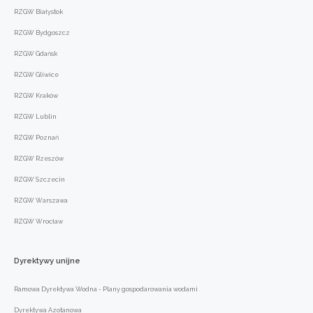
RZGW Białystok
RZGW Bydgoszcz
RZGW Gdańsk
RZGW Gliwice
RZGW Kraków
RZGW Lublin
RZGW Poznań
RZGW Rzeszów
RZGW Szczecin
RZGW Warszawa
RZGW Wrocław
Dyrektywy
unijne
Ramowa Dyrektywa Wodna - Plany gospodarowania wodami
Dyrektywa Azotanowa