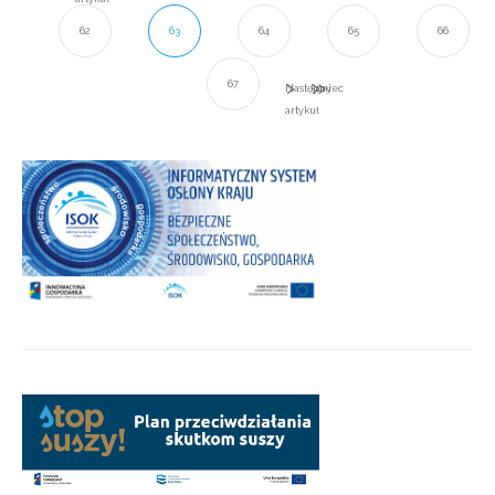
62
63
64
65
66
67
Następny
koniec
artykuł