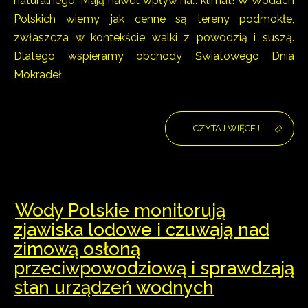
naturalnego. Mają nawet wpływ na… klimat! W Wodach
Polskich wiemy, jak cenne są tereny podmokłe,
zwłaszcza w kontekście walki z powodzią i suszą.
Dlatego wspieramy obchody Światowego Dnia
Mokradeł.
CZYTAJ WIĘCEJ...
Wody Polskie monitorują
zjawiska lodowe i czuwają nad
zimową osłoną
przeciwpowodziową i sprawdzają
stan urządzeń wodnych