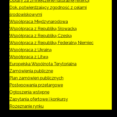
Opłaty za zmniejszenie naturalnej retencji
Dok. potwierdzający zgodność z celami
środowiskowymi
Współpraca Międzynarodowa
Współpraca z Republiką Słowacką
Współpraca z Republiką Czeską
Współpraca z Republiką Federalną Niemiec
Współpraca z Ukrainą
Współpraca z Litwą
Europejska Wspólnota Terytorialna
Zamówienia publiczne
Plan zamówień publicznych
Postępowania przetargowe
Ogłoszenia wstępne
Zapytania ofertowe i konkursy
Rozeznanie rynku