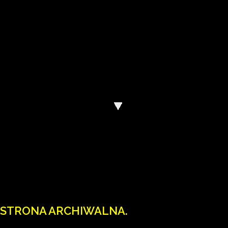
Wody Polskie mają nową stronę internetową
Wejdź na wody.gov.pl.
STRONA ARCHIWALNA.