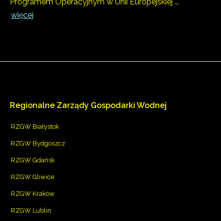
Programem Operacyjnym w Unii Europejskiej ...
więcej
Regionalne
Zarządy
Gospodarki
Wodnej
RZGW Białystok
RZGW Bydgoszcz
RZGW Gdańsk
RZGW Gliwice
RZGW Kraków
RZGW Lublin