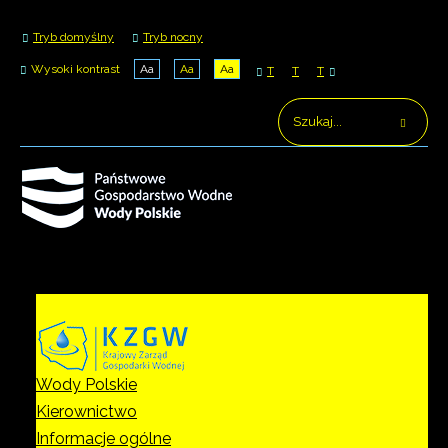
Tryb domyślny
Tryb nocny
Wysoki kontrast
Aa
Aa
Aa
T
T
T
Wody Polskie
Kierownictwo
Informacje ogólne