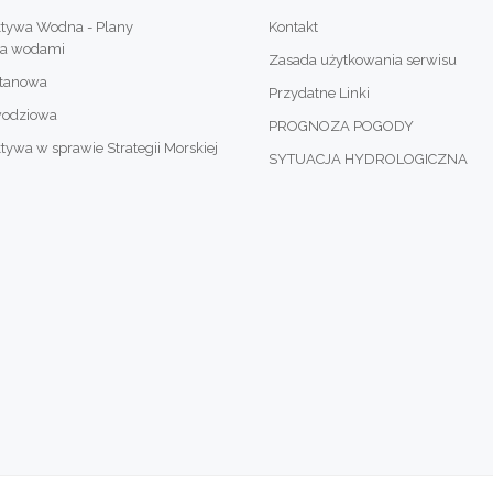
tywa Wodna - Plany
Kontakt
ia wodami
Zasada użytkowania serwisu
otanowa
Przydatne Linki
wodziowa
PROGNOZA POGODY
wa w sprawie Strategii Morskiej
SYTUACJA HYDROLOGICZNA