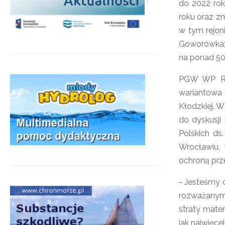
do 2022 rok
roku oraz z
w tym rejon
Goworówka; 
na ponad 50
PGW WP RZG
wariantowa 
Kłodzkiej. W
do dyskusji
Polskich ds
Wrocławiu, 
ochroną prz
- Jesteśmy d
rozważanym 
straty mate
jak najwięce