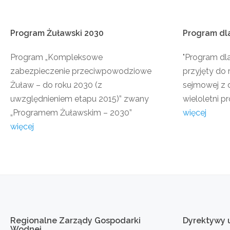
Program
Żuławski
2030
Program
dl
Program „Kompleksowe
"Program dl
zabezpieczenie przeciwpowodziowe
przyjęty do 
Żuław – do roku 2030 (z
sejmowej z d
uwzględnieniem etapu 2015)” zwany
wieloletni pr
„Programem Żuławskim – 2030”
więcej
więcej
Regionalne
Zarządy
Gospodarki
Dyrektywy
Wodnej