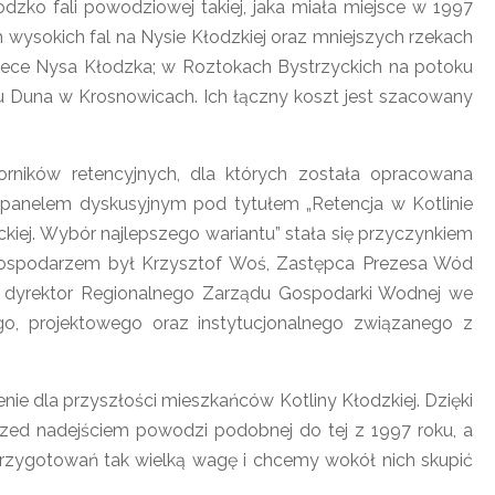
dzko fali powodziowej takiej, jaka miała miejsce w 1997
 wysokich fal na Nysie Kłodzkiej oraz mniejszych rzekach
rzece Nysa Kłodzka; w Roztokach Bystrzyckich na potoku
u Duna w Krosnowicach. Ich łączny koszt jest szacowany
ików retencyjnych, dla których została opracowana
z panelem dyskusyjnym pod tytułem „Retencja w Kotlinie
eckiej. Wybór najlepszego wariantu” stała się przyczynkiem
go gospodarzem był Krzysztof Woś, Zastępca Prezesa Wód
, dyrektor Regionalnego Zarządu Gospodarki Wodnej we
ego, projektowego oraz instytucjonalnego związanego z
nie dla przyszłości mieszkańców Kotliny Kłodzkiej. Dzięki
zed nadejściem powodzi podobnej do tej z 1997 roku, a
przygotowań tak wielką wagę i chcemy wokół nich skupić