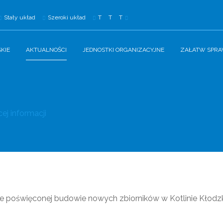
Stały układ
Szeroki układ
T
T
T
KIE
AKTUALNOŚCI
JEDNOSTKI ORGANIZACYJNE
ZAŁATW SPR
ej informacji
ie poświęconej budowie nowych zbiorników w Kotlinie Kłodzk