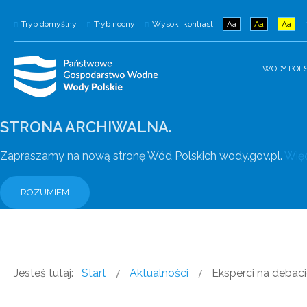
Tryb domyślny
Tryb nocny
Wysoki kontrast
Aa
Aa
Aa
WODY POLS
STRONA ARCHIWALNA.
Zapraszamy na nową stronę Wód Polskich wody.gov.pl.
Więc
ROZUMIEM
Jesteś tutaj:
Start
Aktualności
Eksperci na debac