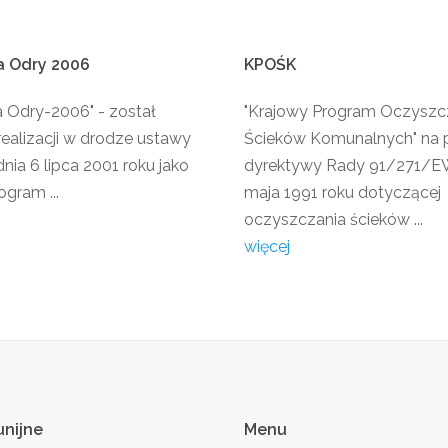
a
Odry
2006
KPOŚK
a Odry-2006" - został
"Krajowy Program Oczyszc
realizacji w drodze ustawy
Ścieków Komunalnych" na 
nia 6 lipca 2001 roku jako
dyrektywy Rady 91/271/EW
ogram ...
maja 1991 roku dotyczącej
oczyszczania ścieków ...
więcej
unijne
Menu