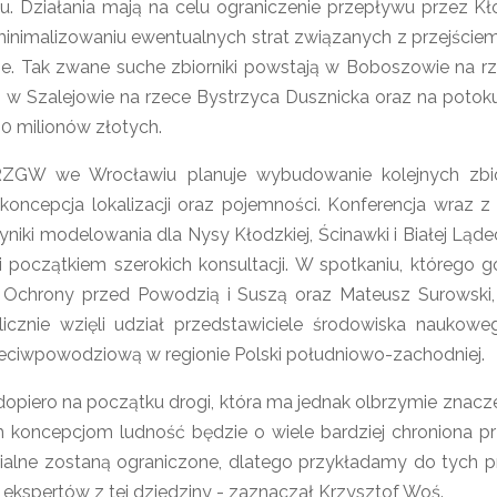
u. Działania mają na celu ograniczenie przepływu przez Kło
minimalizowaniu ewentualnych strat związanych z przejściem
ie. Tak zwane suche zbiorniki powstają w Boboszowie na 
w Szalejowie na rzece Bystrzyca Dusznicka oraz na potok
0 milionów złotych.
W we Wrocławiu planuje wybudowanie kolejnych zbiorn
koncepcja lokalizacji oraz pojemności. Konferencja wraz 
yniki modelowania dla Nysy Kłodzkiej, Ścinawki i Białej Ląd
 i początkiem szerokich konsultacji. W spotkaniu, które
. Ochrony przed Powodzią i Suszą oraz Mateusz Surowski
licznie wzięli udział przedstawiciele środowiska naukow
eciwpowodziową w regionie Polski południowo-zachodniej.
opiero na początku drogi, która ma jednak olbrzymie znacze
koncepcjom ludność będzie o wiele bardziej chroniona pr
rialne zostaną ograniczone, dlatego przykładamy do tych 
j ekspertów z tej dziedziny - zaznaczał Krzysztof Woś.