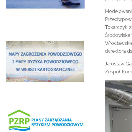
Modelowani
Przeciwpowo
Tokarczyk z
Środowiska 
Wrocławskie
dyrektora d
Jarosław Ga
Zespół Komun