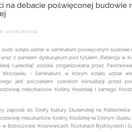
i na debacie poświęconej budowie n
ej
: 31 STYCZEŃ 2019
ąt osób wzięło udział w seminarium poświęconym budowie 
 wraz z panelem dyskusyjnym pod tytułem „Retencja w Kotl
 Białej Lądeckiej” została zorganizowana przez Państw
Wrocławiu. - Seminarium, w którym wzięło udział wi
nalnego jest początkiem szerokich konsultacji przed p
odziowej mieszkańców Kotliny Kłodzkiej i samego Kłodz
zy zaprosili do Strefy Kultury Studenckiej na Politechn
dziowej mieszkańców Kotliny Kłodzkiej na Dolnym Śląsku. 
– w Boboszowie, Krosnowicach, Roztokach Bystrzyckich i Szal