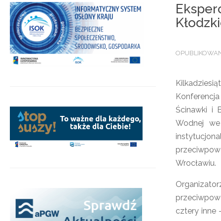
Eksperc
Kłodzki
OPUBLIKOWANO
Kilkadziesi
Konferencja
Ścinawki i
Wodnej we 
instytucjo
przeciwpow
Wrocławiu.
Organizator
przeciwpowo
cztery inne 
.