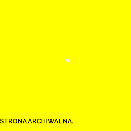
Wody Polskie mają nową stronę internetową
Wejdź na wody.gov.pl.
STRONA ARCHIWALNA.