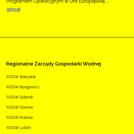
Programem Operacyjnym w Unii Europejskiej ...
więcej
Regionalne
Zarządy
Gospodarki
Wodnej
RZGW Białystok
RZGW Bydgoszcz
RZGW Gdańsk
RZGW Gliwice
RZGW Kraków
RZGW Lublin