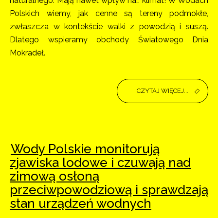
naturalnego. Mają nawet wpływ na… klimat! W Wodach
Polskich wiemy, jak cenne są tereny podmokłe,
zwłaszcza w kontekście walki z powodzią i suszą.
Dlatego wspieramy obchody Światowego Dnia
Mokradeł.
CZYTAJ WIĘCEJ...
Wody Polskie monitorują
zjawiska lodowe i czuwają nad
zimową osłoną
przeciwpowodziową i sprawdzają
stan urządzeń wodnych