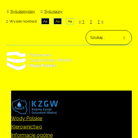
Tryb domyślny
Tryb nocny
Wysoki kontrast
Aa
Aa
Aa
T
T
T
Wody Polskie
Kierownictwo
Informacje ogólne