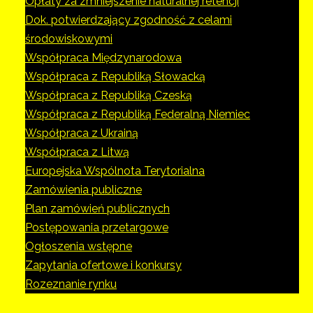
Opłaty za zmniejszenie naturalnej retencji
Dok. potwierdzający zgodność z celami
środowiskowymi
Współpraca Międzynarodowa
Współpraca z Republiką Słowacką
Współpraca z Republiką Czeską
Współpraca z Republiką Federalną Niemiec
Współpraca z Ukrainą
Współpraca z Litwą
Europejska Wspólnota Terytorialna
Zamówienia publiczne
Plan zamówień publicznych
Postępowania przetargowe
Ogłoszenia wstępne
Zapytania ofertowe i konkursy
Rozeznanie rynku