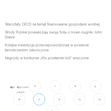
Warsztaty OECD na temat finansowania gospodarki wodnej
Wody Polskie powiększają swoją flotę o nowe ciągniki John
Deere
Kolejna inwestycja przeciwpowodziowa w powiecie
tarnobrzeskim zakończona
Nagrody w konkursie „Kto przełamie lód” wręczone
6
7
8
9
start
Poprzedni
artykuł
10
11
12
13
14