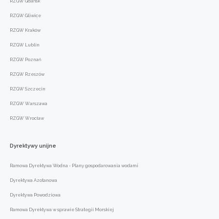
RZGW Gdańsk
RZGW Gliwice
RZGW Kraków
RZGW Lublin
RZGW Poznań
RZGW Rzeszów
RZGW Szczecin
RZGW Warszawa
RZGW Wrocław
Dyrektywy
unijne
Ramowa Dyrektywa Wodna - Plany gospodarowania wodami
Dyrektywa Azotanowa
Dyrektywa Powodziowa
Ramowa Dyrektywa w sprawie Strategii Morskiej