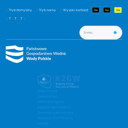
Tryb domyślny
Tryb nocny
Wysoki kontrast
Aa
Aa
Aa
T
T
T
Wody Polskie
Kierownictwo
Informacje ogólne
Zadania Wód Polskich
Struktura organizacyjna
Patronaty Wód Polskich
Kontakt