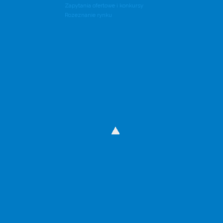
Zapytania ofertowe i konkursy
Rozeznanie rynku
Wody Polskie mają nową stronę internetową
Wejdź na wody.gov.pl.