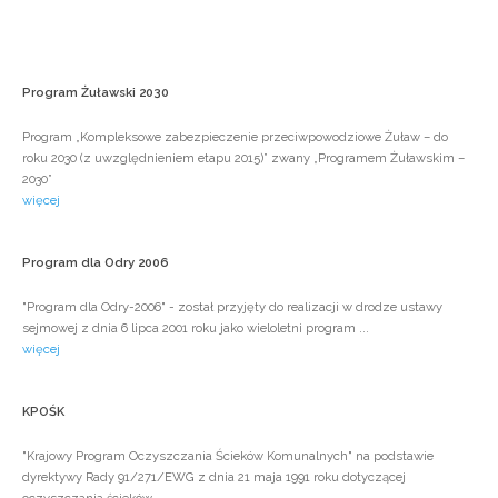
Program
Żuławski
2030
Program „Kompleksowe zabezpieczenie przeciwpowodziowe Żuław – do
roku 2030 (z uwzględnieniem etapu 2015)” zwany „Programem Żuławskim –
2030”
więcej
Program
dla
Odry
2006
"Program dla Odry-2006" - został przyjęty do realizacji w drodze ustawy
sejmowej z dnia 6 lipca 2001 roku jako wieloletni program ...
więcej
KPOŚK
"Krajowy Program Oczyszczania Ścieków Komunalnych" na podstawie
dyrektywy Rady 91/271/EWG z dnia 21 maja 1991 roku dotyczącej
oczyszczania ścieków ...