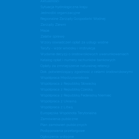
Aktualności
Sytuacja hydrologiczna kraju
Jednostki organizacyjne
Regionalne Zarządy Gospodarki Wodnej
Zarządy Zlewni
Mapa
Załatw sprawę
Wzory oświadczeń opłat za usługi wodne
Taryfy - wzór wniosku i instrukcja
Wydanie decyzji o środowiskowych uwarunkowaniach
Katalog opłat i numery rachunków bankowych
Opłaty za zmniejszenie naturalnej retencji
Dok. potwierdzający zgodność z celami środowiskowymi
Współpraca Międzynarodowa
Współpraca z Republiką Słowacką
Współpraca z Republiką Czeską
Współpraca z Republiką Federalną Niemiec
Współpraca z Ukrainą
Współpraca z Litwą
Europejska Wspólnota Terytorialna
Zamówienia publiczne
Plan zamówień publicznych
Postępowania przetargowe
Ogłoszenia wstępne