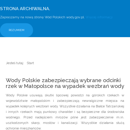
STRONA ARCHIWALNA.
Zapraszamy na nową stronę Wód Polskich wody.gov.pl.
Więcej informacji
ROZUMIEM
Jesteś tutaj:
Start
Wody Polskie zabezpieczają wybrane odcinki
rzek w Małopolsce na wypadek wezbrań wody
Wody Polskie usuwają skutki lipcowej powodzi na górskich rzekach w
województwie małopolskim i zabezpieczają newralgiczne miejsca na
wypadek kolejnych wezbrań wody. Wszystkie działania na Białce Tatrzańskiej
i innych rzekach mają punkowy charakter i są bezpieczne dla środowiska
wodnego. Przed nadejściem mrozów pilne jest zabezpieczenie m.in.
uszkodzonych skarp, mostów i kanalizacji. Wszystkie działania służą
ochronie mieszkańców.