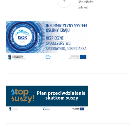
15
Następny
koniec
artykuł