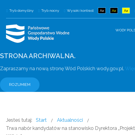
Tryb domyślny
Tryb nocny
Wysoki kontrast
Aa
Aa
Aa
WODY POLS
STRONA ARCHIWALNA.
Zapraszamy na nową stronę Wód Polskich wody.gov.pl.
Więc
ROZUMIEM
Jesteś tutaj:
Start
Aktualności
Trwa nabór kandydatów na stanowisko Dyrektora „Projek