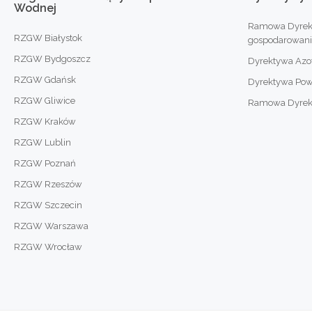
Wodnej
Ramowa Dyrek
RZGW Białystok
gospodarowan
RZGW Bydgoszcz
Dyrektywa Az
RZGW Gdańsk
Dyrektywa Po
RZGW Gliwice
Ramowa Dyrekty
RZGW Kraków
RZGW Lublin
RZGW Poznań
RZGW Rzeszów
RZGW Szczecin
RZGW Warszawa
RZGW Wrocław