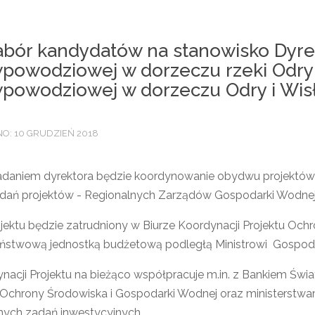
abór kandydatów na stanowisko Dyre
powodziowej w dorzeczu rzeki Odry”
wpowodziowej w dorzeczu Odry i Wis
O: 10 GRUDZIEŃ 2018
aniem dyrektora będzie koordynowanie obydwu projektów o
zadań projektów - Regionalnych Zarządów Gospodarki Wod
ojektu będzie zatrudniony w Biurze Koordynacji Projektu Oc
państwową jednostką budżetową podległą Ministrowi Gospodar
ynacji Projektu na bieżąco współpracuje m.in. z Bankiem 
chrony Środowiska i Gospodarki Wodnej oraz ministerstwa
ych zadań inwestycyjnych.