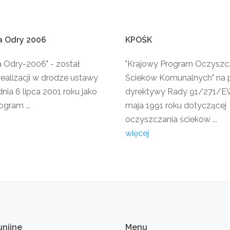
a
Odry
2006
KPOŚK
a Odry-2006" - został
"Krajowy Program Oczyszc
realizacji w drodze ustawy
Ścieków Komunalnych" na 
nia 6 lipca 2001 roku jako
dyrektywy Rady 91/271/EW
ogram ...
maja 1991 roku dotyczącej
oczyszczania ścieków ...
więcej
unijne
Menu