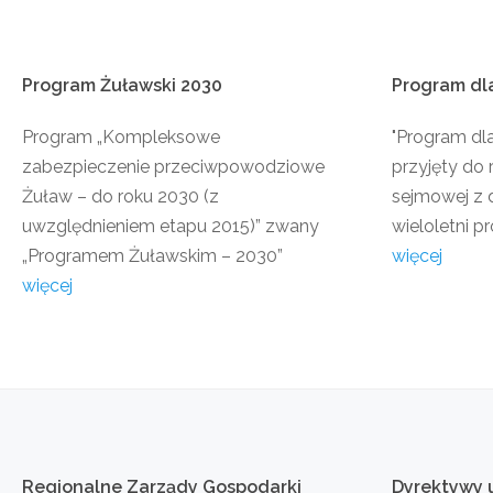
Program
Żuławski
2030
Program
dl
Program „Kompleksowe
"Program dl
zabezpieczenie przeciwpowodziowe
przyjęty do 
Żuław – do roku 2030 (z
sejmowej z d
uwzględnieniem etapu 2015)” zwany
wieloletni pr
„Programem Żuławskim – 2030”
więcej
więcej
Regionalne
Zarządy
Gospodarki
Dyrektywy