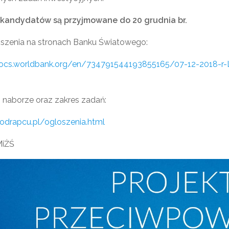
 kandydatów są przyjmowane do 20 grudnia br.
oszenia na stronach Banku Światowego:
ocs.worldbank.org/en/734791544193855165/07-12-2018-r-Log
o naborze oraz zakres zadań:
odrapcu.pl/ogloszenia.html
MiŻŚ