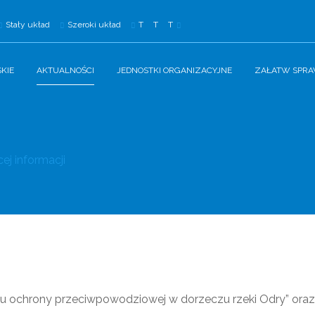
Stały układ
Szeroki układ
T
T
T
KIE
AKTUALNOŚCI
JEDNOSTKI ORGANIZACYJNE
ZAŁATW SPR
ej informacji
tu ochrony przeciwpowodziowej w dorzeczu rzeki Odry” ora