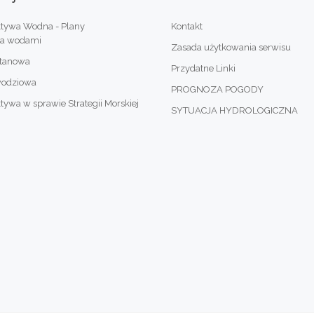
tywa Wodna - Plany
Kontakt
ia wodami
Zasada użytkowania serwisu
otanowa
Przydatne Linki
wodziowa
PROGNOZA POGODY
wa w sprawie Strategii Morskiej
SYTUACJA HYDROLOGICZNA