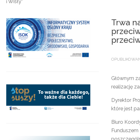
i Wisły”
Trwa n
przeciw
przeci
OPUBLIKOWAN
Głównym zad
realizację 
Dyrektor Pr
które jest 
Biuro Koord
Funduszem O
poszczególn