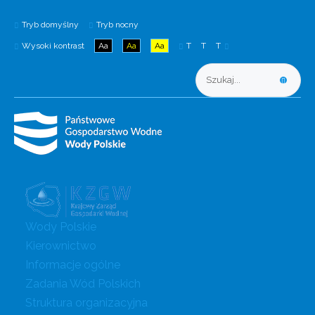
Tryb domyślny
Tryb nocny
Wysoki kontrast
Aa
Aa
Aa
T
T
T
Wody Polskie
Kierownictwo
Informacje ogólne
Zadania Wód Polskich
Struktura organizacyjna