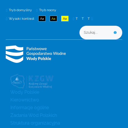
Tryb domyślny
Tryb nocny
Wysoki kontrast
Aa
Aa
Aa
T
T
T
Wody Polskie
Kierownictwo
Informacje ogólne
Zadania Wód Polskich
Struktura organizacyjna