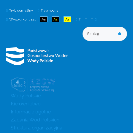
Tryb domyślny
Tryb nocny
Wysoki kontrast
Aa
Aa
Aa
T
T
T
Wody Polskie
Kierownictwo
Informacje ogólne
Zadania Wód Polskich
Struktura organizacyjna