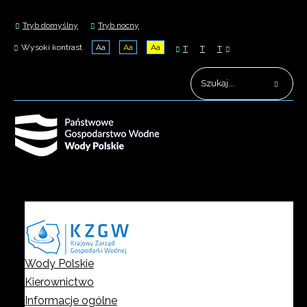
Tryb domyślny
Tryb nocny
Wysoki kontrast
Aa
Aa
Aa
T
T
T
Wody Polskie
Kierownictwo
Informacje ogólne