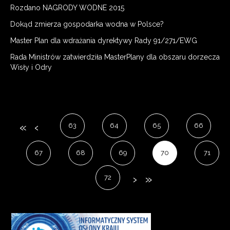
Rozdano NAGRODY WODNE 2015
Dokąd zmierza gospodarka wodna w Polsce?
Master Plan dla wdrażania dyrektywy Rady 91/271/EWG
Rada Ministrów zatwierdziła MasterPlany dla obszaru dorzecza
Wisły i Odry
63
64
65
66
67
68
69
70
71
72