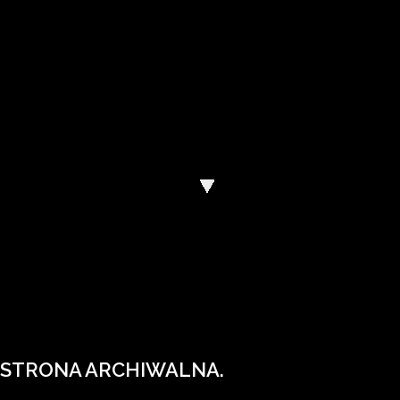
Wody Polskie mają nową stronę internetową
Wejdź na wody.gov.pl.
STRONA ARCHIWALNA.