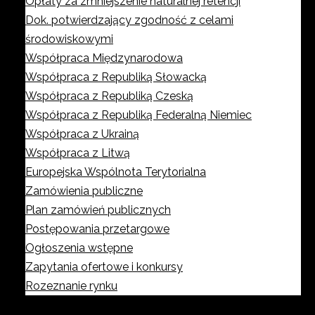
Opłaty za zmniejszenie naturalnej retencji
Dok. potwierdzający zgodność z celami
środowiskowymi
Współpraca Międzynarodowa
Współpraca z Republiką Słowacką
Współpraca z Republiką Czeską
Współpraca z Republiką Federalną Niemiec
Współpraca z Ukrainą
Współpraca z Litwą
Europejska Wspólnota Terytorialna
Zamówienia publiczne
Plan zamówień publicznych
Postępowania przetargowe
Ogłoszenia wstępne
Zapytania ofertowe i konkursy
Rozeznanie rynku