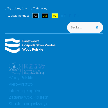
Tryb domyślny
Tryb nocny
Wysoki kontrast
Aa
Aa
Aa
T
T
T
Wody Polskie
Kierownictwo
Informacje ogólne
Zadania Wód Polskich
Struktura organizacyjna