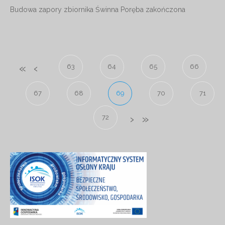
Budowa zapory zbiornika Świnna Poręba zakończona
63
64
65
66
67
68
69
70
71
72