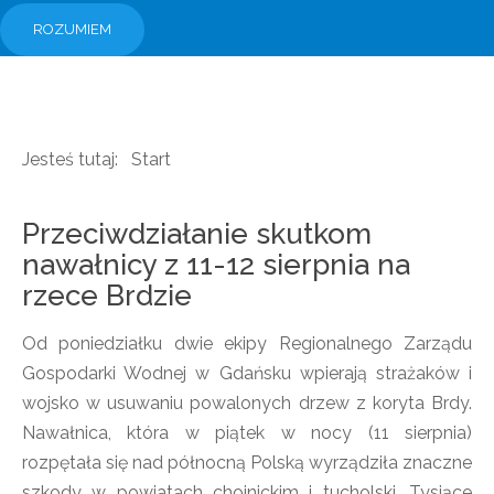
ROZUMIEM
Jesteś tutaj:
Start
Przeciwdziałanie skutkom
nawałnicy z 11-12 sierpnia na
rzece Brdzie
Od poniedziałku dwie ekipy Regionalnego Zarządu
Gospodarki Wodnej w Gdańsku wpierają strażaków i
wojsko w usuwaniu powalonych drzew z koryta Brdy.
Nawałnica, która w piątek w nocy (11 sierpnia)
rozpętała się nad północną Polską wyrządziła znaczne
szkody w powiatach chojnickim i tucholski. Tysiące