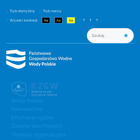
Tryb domyślny
Tryb nocny
Wysoki kontrast
Aa
Aa
Aa
T
T
T
Wody Polskie
Kierownictwo
Informacje ogólne
Zadania Wód Polskich
Struktura organizacyjna