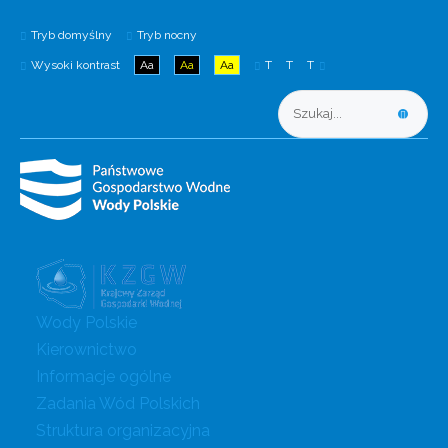
Tryb domyślny
Tryb nocny
Wysoki kontrast
Aa
Aa
Aa
T
T
T
Wody Polskie
Kierownictwo
Informacje ogólne
Zadania Wód Polskich
Struktura organizacyjna