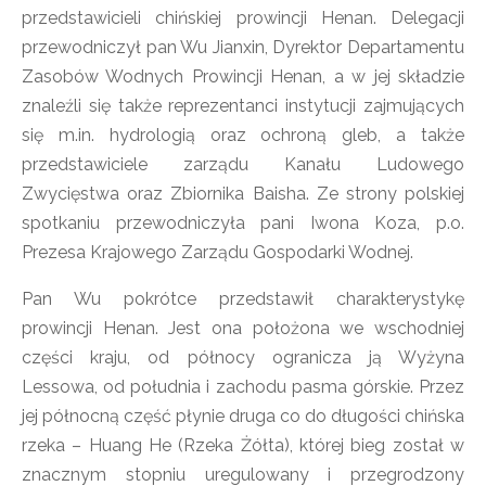
przedstawicieli chińskiej prowincji Henan. Delegacji
przewodniczył pan Wu Jianxin, Dyrektor Departamentu
Zasobów Wodnych Prowincji Henan, a w jej składzie
znaleźli się także reprezentanci instytucji zajmujących
się m.in. hydrologią oraz ochroną gleb, a także
przedstawiciele zarządu Kanału Ludowego
Zwycięstwa oraz Zbiornika Baisha. Ze strony polskiej
spotkaniu przewodniczyła pani Iwona Koza, p.o.
Prezesa Krajowego Zarządu Gospodarki Wodnej.
Pan Wu pokrótce przedstawił charakterystykę
prowincji Henan. Jest ona położona we wschodniej
części kraju, od północy ogranicza ją Wyżyna
Lessowa, od południa i zachodu pasma górskie. Przez
jej północną część płynie druga co do długości chińska
rzeka – Huang He (Rzeka Żółta), której bieg został w
znacznym stopniu uregulowany i przegrodzony