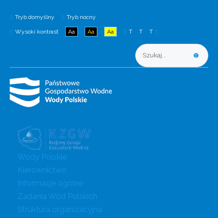
Tryb domyślny
Tryb nocny
Wysoki kontrast
Aa
Aa
Aa
T
T
T
Wody Polskie
Kierownictwo
Informacje ogólne
Zadania Wód Polskich
Struktura organizacyjna