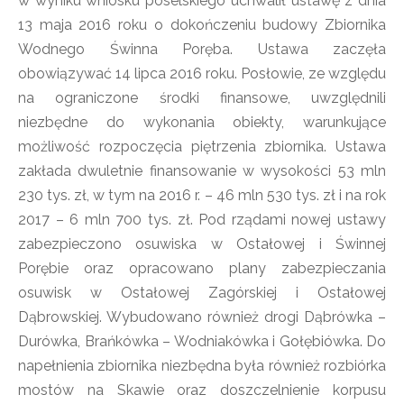
w wyniku wniosku poselskiego uchwalił ustawę z dnia
13 maja 2016 roku o dokończeniu budowy Zbiornika
Wodnego Świnna Poręba. Ustawa zaczęła
obowiązywać 14 lipca 2016 roku. Posłowie, ze względu
na ograniczone środki finansowe, uwzględnili
niezbędne do wykonania obiekty, warunkujące
możliwość rozpoczęcia piętrzenia zbiornika. Ustawa
zakłada dwuletnie finansowanie w wysokości 53 mln
230 tys. zł, w tym na 2016 r. – 46 mln 530 tys. zł i na rok
2017 – 6 mln 700 tys. zł. Pod rządami nowej ustawy
zabezpieczono osuwiska w Ostałowej i Świnnej
Porębie oraz opracowano plany zabezpieczania
osuwisk w Ostałowej Zagórskiej i Ostałowej
Dąbrowskiej. Wybudowano również drogi Dąbrówka –
Durówka, Brańkówka – Wodniakówka i Gołębiówka. Do
napełnienia zbiornika niezbędna była również rozbiórka
mostów na Skawie oraz doszczelnienie korpusu