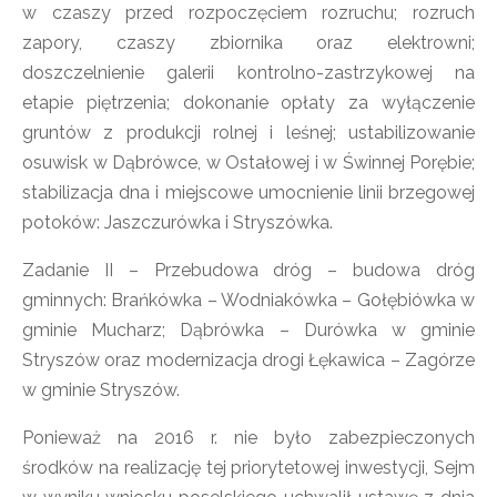
w czaszy przed rozpoczęciem rozruchu; rozruch
zapory, czaszy zbiornika oraz elektrowni;
doszczelnienie galerii kontrolno-zastrzykowej na
etapie piętrzenia; dokonanie opłaty za wyłączenie
gruntów z produkcji rolnej i leśnej; ustabilizowanie
osuwisk w Dąbrówce, w Ostałowej i w Świnnej Porębie;
stabilizacja dna i miejscowe umocnienie linii brzegowej
potoków: Jaszczurówka i Stryszówka.
Zadanie II – Przebudowa dróg – budowa dróg
gminnych: Brańkówka – Wodniakówka – Gołębiówka w
gminie Mucharz; Dąbrówka – Durówka w gminie
Stryszów oraz modernizacja drogi Łękawica – Zagórze
w gminie Stryszów.
Ponieważ na 2016 r. nie było zabezpieczonych
środków na realizację tej priorytetowej inwestycji, Sejm