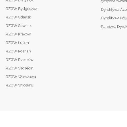
RZGW Białystok
gospodarowan
RZGW Bydgoszcz
Dyrektywa Az
RZGW Gdańsk
Dyrektywa Po
RZGW Gliwice
Ramowa Dyrekty
RZGW Kraków
RZGW Lublin
RZGW Poznań
RZGW Rzeszów
RZGW Szczecin
RZGW Warszawa
RZGW Wrocław