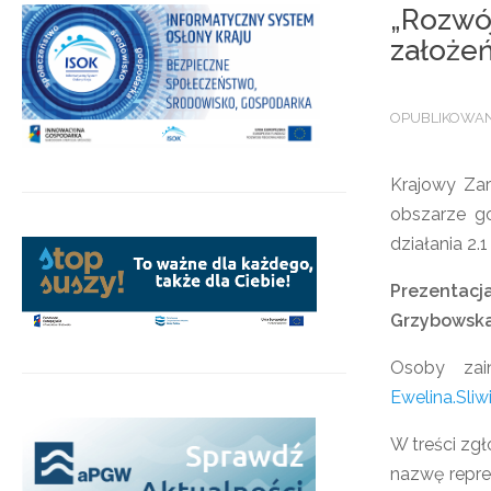
„Rozwój
założeń
OPUBLIKOWANO
Krajowy Zar
obszarze go
działania 2
Prezentacja
Grzybowska 
Osoby zai
Ewelina.Sli
W treści zgł
nazwę repre
.