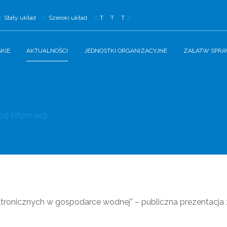
Stały układ
Szeroki układ
T
T
T
KIE
AKTUALNOŚCI
JEDNOSTKI ORGANIZACYJNE
ZAŁATW SPR
ej informacji
ktronicznych w gospodarce wodnej” – publiczna prezentacja 