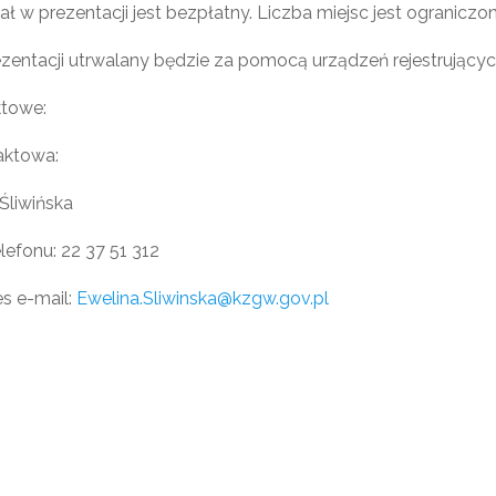
ział w prezentacji jest bezpłatny. Liczba miejsc jest ogranicz
zentacji utrwalany będzie za pomocą urządzeń rejestrujących
ktowe:
aktowa:
Śliwińska
elefonu: 22 37 51 312
s e-mail:
Ewelina.Sliwinska@kzgw.gov.pl