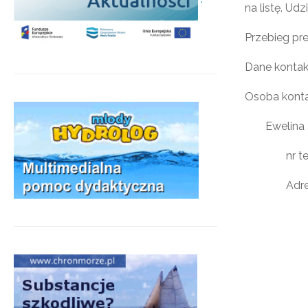
na listę. Ud
Przebieg pre
Dane konta
Osoba kont
Ewelina 
nr t
Adre