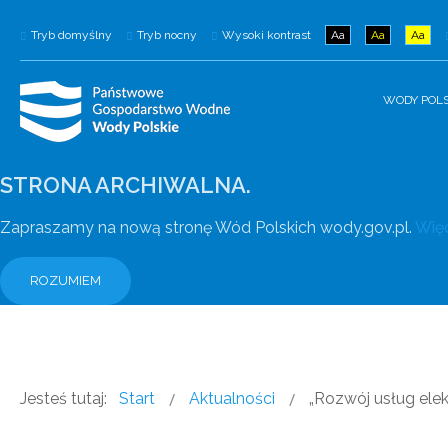
Tryb domyślny
Tryb nocny
Wysoki kontrast
Aa
Aa
Aa
WODY POLS
STRONA ARCHIWALNA.
Zapraszamy na nową stronę Wód Polskich wody.gov.pl.
Więc
ROZUMIEM
Jesteś tutaj:
Start
Aktualności
„Rozwój usług ele