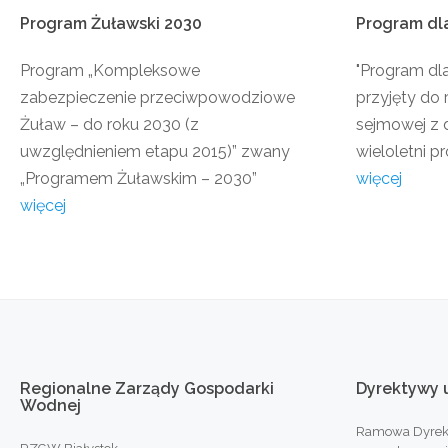
Program
Żuławski
2030
Program
dl
Program „Kompleksowe
"Program dl
zabezpieczenie przeciwpowodziowe
przyjęty do 
Żuław – do roku 2030 (z
sejmowej z d
uwzględnieniem etapu 2015)” zwany
wieloletni pr
„Programem Żuławskim – 2030”
więcej
więcej
Regionalne
Zarządy
Gospodarki
Dyrektywy
Wodnej
Ramowa Dyrek