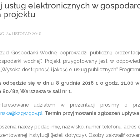
 usług elektronicznych w gospodarc
 projektu
: 24 LISTOPAD 2016
ząd Gospodarki Wodnej poprowadzi publiczną prezentację
spodarki wodnej”. Projekt przygotowany jest w odpowied
.1 „Wysoka dostępność i jakość e-usług publicznych” Progra
 odbędzie się w dniu 8 grudnia 2016 r. o godz. 11.00 
80/82, Warszawa w sali nr 1.
nteresowane udziałem w prezentacji prosimy o prze
winska@kzgw.gov.pl
.
Termin przyjmowania zgłoszeń upływa 5
oszenia należy podać imię, nazwisko, numer telefonu, adres
zentowanej instytucji (jeżeli dotyczy). Osoby zakwalifikowa