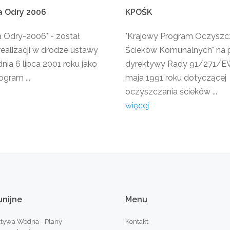
a
Odry
2006
KPOŚK
a Odry-2006" - został
"Krajowy Program Oczyszc
realizacji w drodze ustawy
Ścieków Komunalnych" na 
nia 6 lipca 2001 roku jako
dyrektywy Rady 91/271/EW
ogram ...
maja 1991 roku dotyczącej
oczyszczania ścieków ...
więcej
unijne
Menu
tywa Wodna - Plany
Kontakt