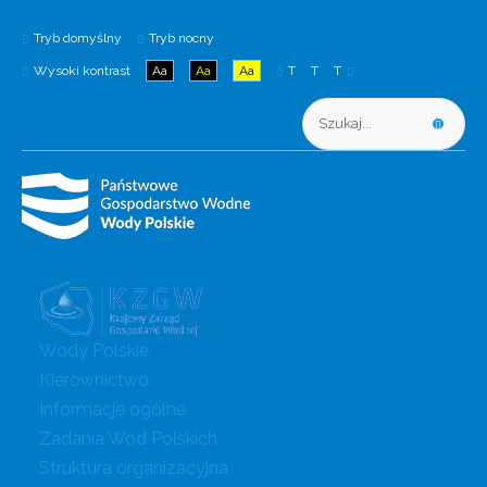
Tryb domyślny
Tryb nocny
Wysoki kontrast
Aa
Aa
Aa
T
T
T
Wody Polskie
Kierownictwo
Informacje ogólne
Zadania Wód Polskich
Struktura organizacyjna