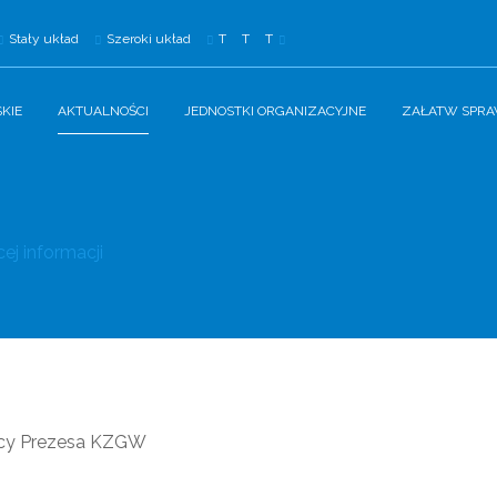
Stały układ
Szeroki układ
T
T
T
KIE
AKTUALNOŚCI
JEDNOSTKI ORGANIZACYJNE
ZAŁATW SPR
ej informacji
pcy Prezesa KZGW