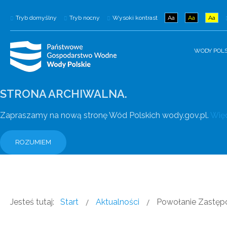
Tryb domyślny
Tryb nocny
Wysoki kontrast
Aa
Aa
Aa
WODY POLS
STRONA ARCHIWALNA.
Zapraszamy na nową stronę Wód Polskich wody.gov.pl.
Więc
ROZUMIEM
Jesteś tutaj:
Start
Aktualności
Powołanie Zastę