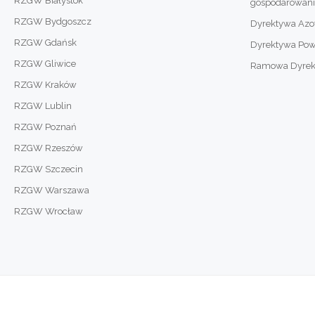
RZGW Białystok
gospodarowan
RZGW Bydgoszcz
Dyrektywa Az
RZGW Gdańsk
Dyrektywa Po
RZGW Gliwice
Ramowa Dyrekty
RZGW Kraków
RZGW Lublin
RZGW Poznań
RZGW Rzeszów
RZGW Szczecin
RZGW Warszawa
RZGW Wrocław