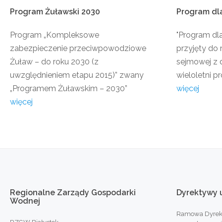
Program
Żuławski
2030
Program
dl
Program „Kompleksowe
"Program dl
zabezpieczenie przeciwpowodziowe
przyjęty do 
Żuław – do roku 2030 (z
sejmowej z d
uwzględnieniem etapu 2015)” zwany
wieloletni pr
„Programem Żuławskim – 2030”
więcej
więcej
Regionalne
Zarządy
Gospodarki
Dyrektywy
Wodnej
Ramowa Dyrek