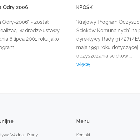
a
Odry
2006
KPOŚK
a Odry-2006" - został
"Krajowy Program Oczyszc
realizacji w drodze ustawy
Ścieków Komunalnych" na 
nia 6 lipca 2001 roku jako
dyrektywy Rady 91/271/EW
ogram ...
maja 1991 roku dotyczącej
oczyszczania ścieków ...
więcej
unijne
Menu
tywa Wodna - Plany
Kontakt