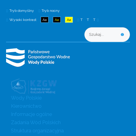
Tryb domyślny
Tryb nocny
Wysoki kontrast
Aa
Aa
Aa
T
T
T
Wody Polskie
Kierownictwo
Informacje ogólne
Zadania Wód Polskich
Struktura organizacyjna