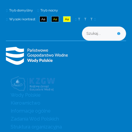
Tryb domyślny
Tryb nocny
Wysoki kontrast
Aa
Aa
Aa
T
T
T
Wody Polskie
Kierownictwo
Informacje ogólne
Zadania Wód Polskich
Struktura organizacyjna