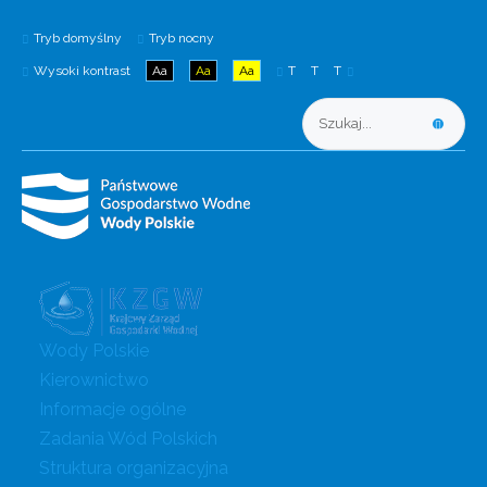
Tryb domyślny
Tryb nocny
Wysoki kontrast
Aa
Aa
Aa
T
T
T
Wody Polskie
Kierownictwo
Informacje ogólne
Zadania Wód Polskich
Struktura organizacyjna