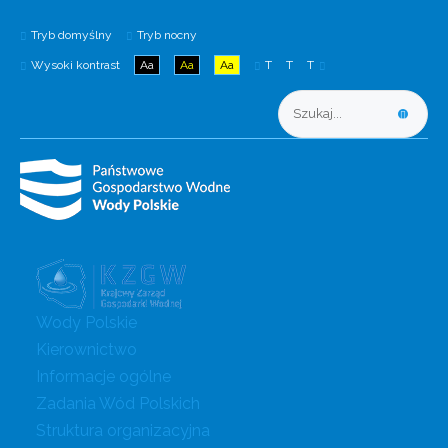
Tryb domyślny
Tryb nocny
Wysoki kontrast
Aa
Aa
Aa
T
T
T
Wody Polskie
Kierownictwo
Informacje ogólne
Zadania Wód Polskich
Struktura organizacyjna