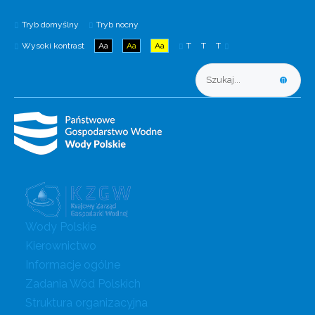
Tryb domyślny
Tryb nocny
Wysoki kontrast
Aa
Aa
Aa
T
T
T
Wody Polskie
Kierownictwo
Informacje ogólne
Zadania Wód Polskich
Struktura organizacyjna