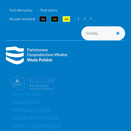
Tryb domyślny
Tryb nocny
Wysoki kontrast
Aa
Aa
Aa
T
T
T
Wody Polskie
Kierownictwo
Informacje ogólne
Zadania Wód Polskich
Struktura organizacyjna