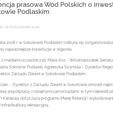
ncja prasowa Wód Polskich o inwest
łowie Podlaskim
: 16 PAŹDZIERNIK 2018
nika 2018 r. w Sokołowie Podlaskim odbyła się zorganizowa
ły najważniejsze inwestycje w regionie.
 z mediami uczestniczyli: Maria Koc - Wicemarszałek Senatu
iasta Sokołów Podlaski, Agnieszka Szymula – Dyrektor Regi
rektor Zarządu Zlewni w Sokołowie Podlaskim,
cian - Dyrektor z Zarządu Zlewni w Sokołowie omówił najist
ścisłą współpracę z lokalnymi samorządami, w tym nakreślił
Karakulą dotyczącą programu Małej Retencji i wybudowania 
 infrastrukturą rekreacyjną.