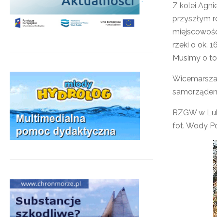
Z kolei Agn
przyszłym r
miejscowości
rzeki o ok. 
Musimy o to
Wicemarsza
samorządem
RZGW w Lub
fot. Wody Po