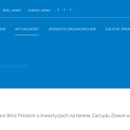
Stały układ
Szeroki układ
T
T
T
KIE
AKTUALNOŚCI
JEDNOSTKI ORGANIZACYJNE
ZAŁATW SPR
ej informacji
wa Wód Polskich o inwestycjach na terenie Zarządu Zlewni 