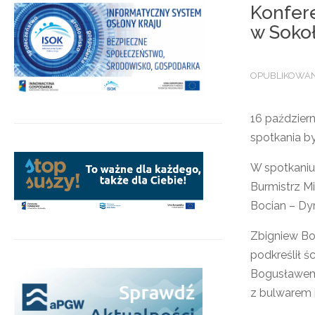
Konfere
w Soko
OPUBLIKOWANO
16 paździer
spotkania by
W spotkaniu
Burmistrz M
Bocian – Dy
Zbigniew Bo
podkreślił 
Bogusławem 
z bulwarem i
.