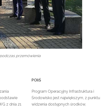
 podczas przemówienia
POIiŚ
zania
Program Operacyjny Infrastruktura i
podstawie
Środowisko jest największym, z punktu
G z dnia 21
widzenia dostępnych środków,