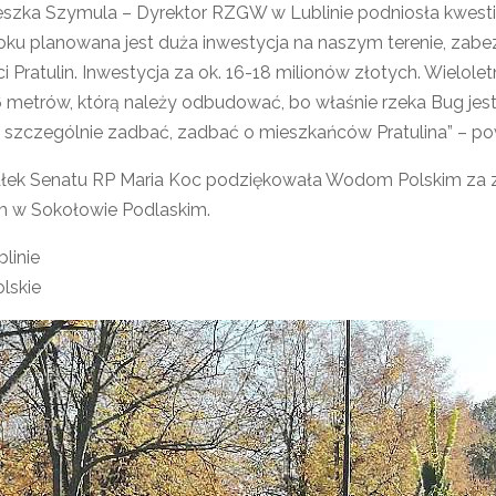
ieszka Szymula – Dyrektor RZGW w Lublinie podniosła kwestie
oku planowana jest duża inwestycja na naszym terenie, zabe
 Pratulin. Inwestycja za ok. 16-18 milionów złotych. Wielole
16 metrów, którą należy odbudować, bo właśnie rzeka Bug jest 
 szczególnie zadbać, zadbać o mieszkańców Pratulina” – pow
łek Senatu RP Maria Koc podziękowała Wodom Polskim za 
 w Sokołowie Podlaskim.
linie
lskie