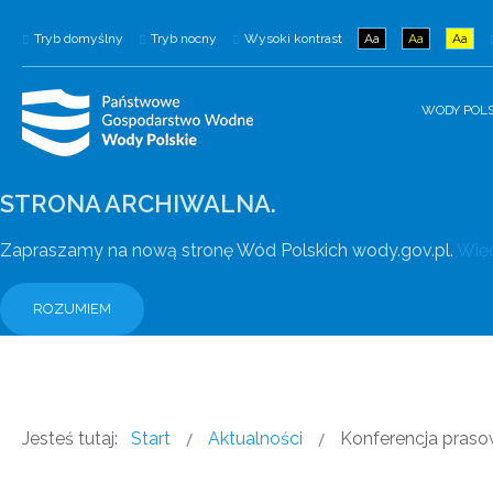
Tryb domyślny
Tryb nocny
Wysoki kontrast
Aa
Aa
Aa
WODY POLS
STRONA ARCHIWALNA.
Zapraszamy na nową stronę Wód Polskich wody.gov.pl.
Więc
ROZUMIEM
Jesteś tutaj:
Start
Aktualności
Konferencja praso