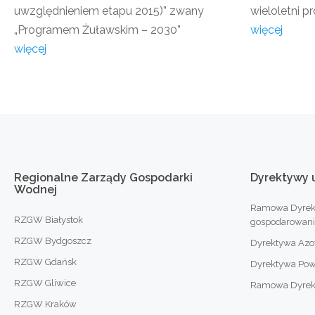
uwzględnieniem etapu 2015)” zwany
wieloletni pr
„Programem Żuławskim – 2030”
więcej
więcej
Regionalne
Zarządy
Gospodarki
Dyrektywy
Wodnej
Ramowa Dyrek
RZGW Białystok
gospodarowan
RZGW Bydgoszcz
Dyrektywa Az
RZGW Gdańsk
Dyrektywa Po
RZGW Gliwice
Ramowa Dyrekty
RZGW Kraków