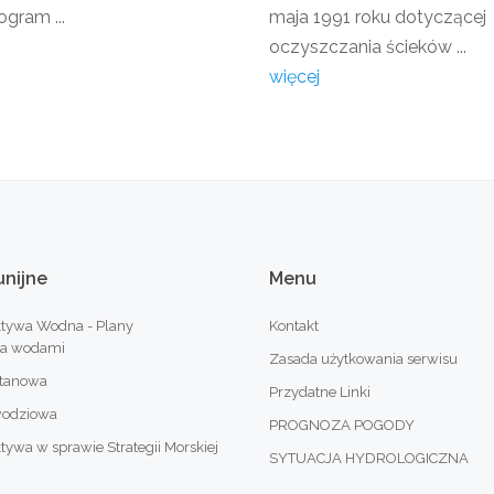
ogram ...
maja 1991 roku dotyczącej
oczyszczania ścieków ...
więcej
unijne
Menu
tywa Wodna - Plany
Kontakt
ia wodami
Zasada użytkowania serwisu
otanowa
Przydatne Linki
wodziowa
PROGNOZA POGODY
wa w sprawie Strategii Morskiej
SYTUACJA HYDROLOGICZNA