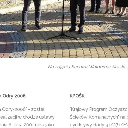
Na zdjęciu Senator Waldemar Kraska
a
Odry
2006
KPOŚK
a Odry-2006" - został
"Krajowy Program Oczyszc
realizacji w drodze ustawy
Ścieków Komunalnych" na 
nia 6 lipca 2001 roku jako
dyrektywy Rady 91/271/EW