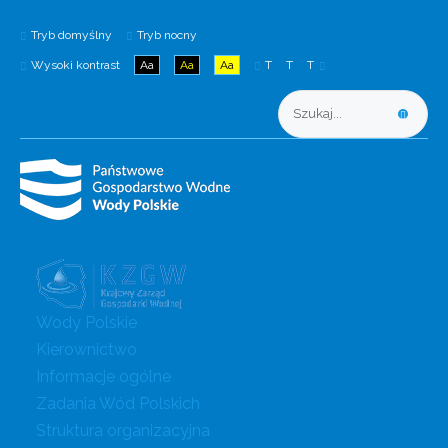
Tryb domyślny
Tryb nocny
Wysoki kontrast
Aa
Aa
Aa
T
T
T
Wody Polskie
Kierownictwo
Informacje ogólne
Zadania Wód Polskich
Struktura organizacyjna