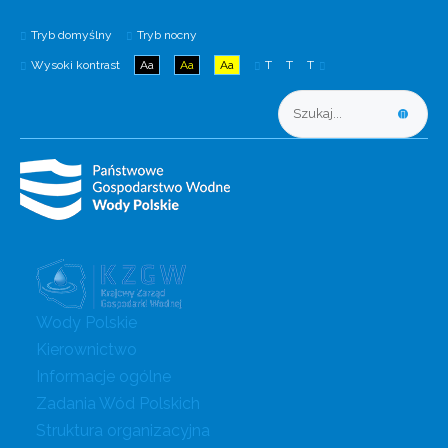
Tryb domyślny
Tryb nocny
Wysoki kontrast
Aa
Aa
Aa
T
T
T
Wody Polskie
Kierownictwo
Informacje ogólne
Zadania Wód Polskich
Struktura organizacyjna