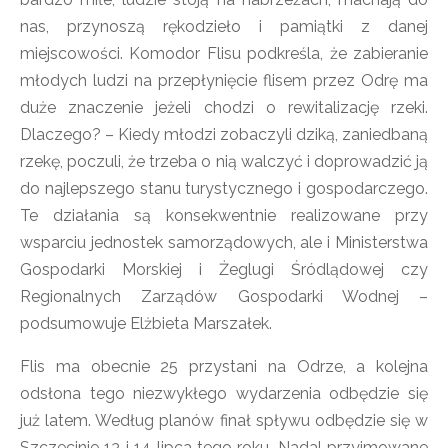
nas, przynoszą rękodzieło i pamiątki z danej
miejscowości. Komodor Flisu podkreśla, że zabieranie
młodych ludzi na przepłynięcie flisem przez Odrę ma
duże znaczenie jeżeli chodzi o rewitalizację rzeki.
Dlaczego? – Kiedy młodzi zobaczyli dziką, zaniedbaną
rzekę, poczuli, że trzeba o nią walczyć i doprowadzić ją
do najlepszego stanu turystycznego i gospodarczego.
Te działania są konsekwentnie realizowane przy
wsparciu jednostek samorządowych, ale i Ministerstwa
Gospodarki Morskiej i Żeglugi Śródlądowej czy
Regionalnych Zarządów Gospodarki Wodnej –
podsumowuje Elżbieta Marszałek.
Flis ma obecnie 25 przystani na Odrze, a kolejna
odsłona tego niezwykłego wydarzenia odbędzie się
już latem. Według planów finał spływu odbędzie się w
Szczecinie 13 i 14 lipca tego roku. Nadal przyjmowane