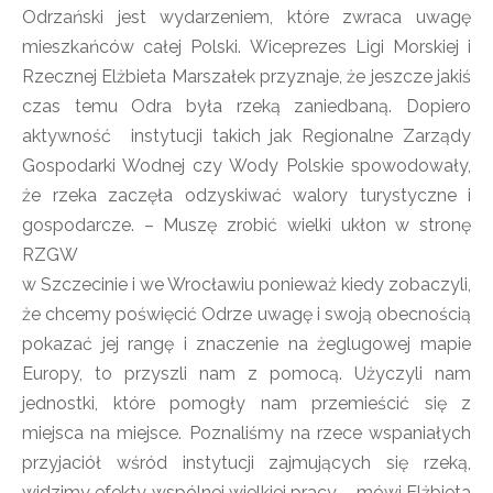
Odrzański jest wydarzeniem, które zwraca uwagę
mieszkańców całej Polski. Wiceprezes Ligi Morskiej i
Rzecznej Elżbieta Marszałek przyznaje, że jeszcze jakiś
czas temu Odra była rzeką zaniedbaną. Dopiero
aktywność instytucji takich jak Regionalne Zarządy
Gospodarki Wodnej czy Wody Polskie spowodowały,
że rzeka zaczęła odzyskiwać walory turystyczne i
gospodarcze. – Muszę zrobić wielki ukłon w stronę
RZGW
w Szczecinie i we Wrocławiu ponieważ kiedy zobaczyli,
że chcemy poświęcić Odrze uwagę i swoją obecnością
pokazać jej rangę i znaczenie na żeglugowej mapie
Europy, to przyszli nam z pomocą. Użyczyli nam
jednostki, które pomogły nam przemieścić się z
miejsca na miejsce. Poznaliśmy na rzece wspaniałych
przyjaciół wśród instytucji zajmujących się rzeką,
widzimy efekty wspólnej wielkiej pracy – mówi Elżbieta