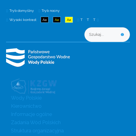
Tryb domyślny
Tryb nocny
Wysoki kontrast
Aa
Aa
Aa
T
T
T
Wody Polskie
Kierownictwo
Informacje ogólne
Zadania Wód Polskich
Struktura organizacyjna