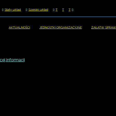
Stały układ
Szeroki układ
T
T
T
AKTUALNOŚCI
JEDNOSTKI ORGANIZACYJNE
ZAŁATW SPRAW
ej informacji