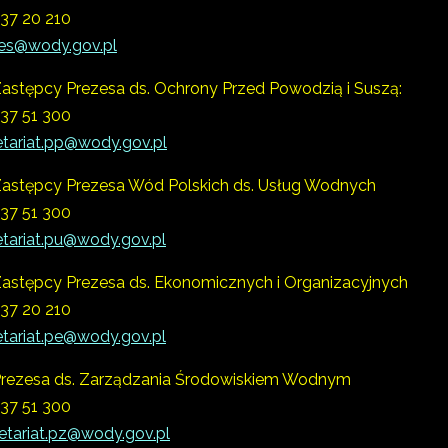
) 37 20 210
es@wody.gov.pl
 Zastępcy Prezesa ds. Ochrony Przed Powodzią i Suszą:
) 37 51 300
etariat.pp@wody.gov.pl
 Zastępcy Prezesa Wód Polskich ds. Usług Wodnych
) 37 51 300
etariat.pu@wody.gov.pl
 Zastępcy Prezesa ds. Ekonomicznych i Organizacyjnych
) 37 20 210
etariat.pe@wody.gov.pl
 Prezesa ds. Zarządzania Środowiskiem Wodnym
) 37 51 300
etariat.pz@wody.gov.pl