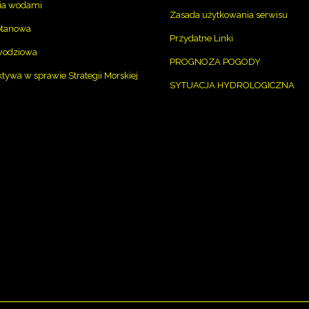
ia wodami
Zasada użytkowania serwisu
otanowa
Przydatne Linki
wodziowa
PROGNOZA POGODY
ywa w sprawie Strategii Morskiej
SYTUACJA HYDROLOGICZNA