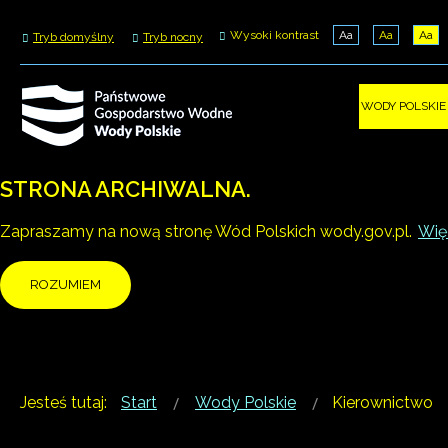
Wysoki kontrast
Aa
Aa
Aa
Tryb domyślny
Tryb nocny
WODY POLSKIE
STRONA ARCHIWALNA.
Zapraszamy na nową stronę Wód Polskich wody.gov.pl.
Więc
ROZUMIEM
Jesteś tutaj:
Start
Wody Polskie
Kierownictwo