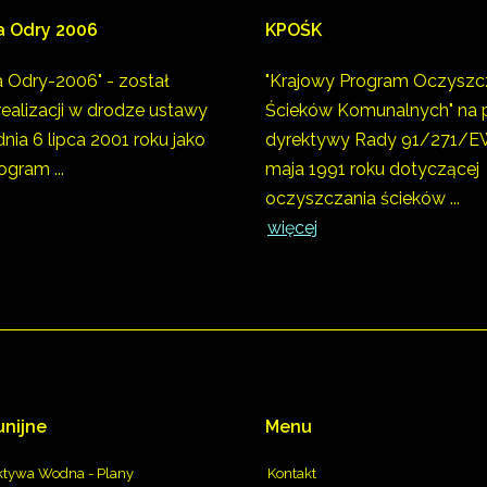
a
Odry
2006
KPOŚK
a Odry-2006" - został
"Krajowy Program Oczyszc
realizacji w drodze ustawy
Ścieków Komunalnych" na 
nia 6 lipca 2001 roku jako
dyrektywy Rady 91/271/EW
ogram ...
maja 1991 roku dotyczącej
oczyszczania ścieków ...
więcej
unijne
Menu
tywa Wodna - Plany
Kontakt