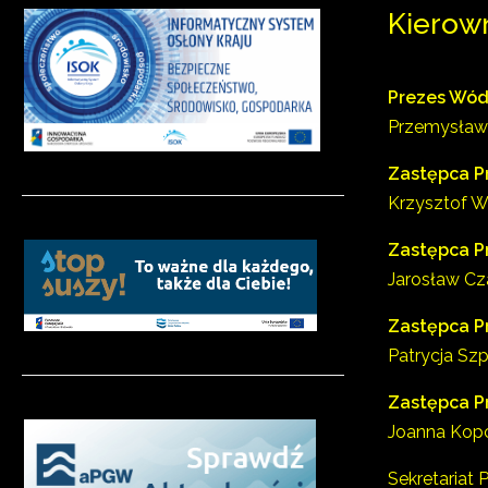
Kierow
Prezes Wód
Przemysław
Zastępca P
Krzysztof 
Zastępca P
Jarosław Cz
Zastępca P
Patrycja Sz
Zastępca P
Joanna Kop
Sekretariat 