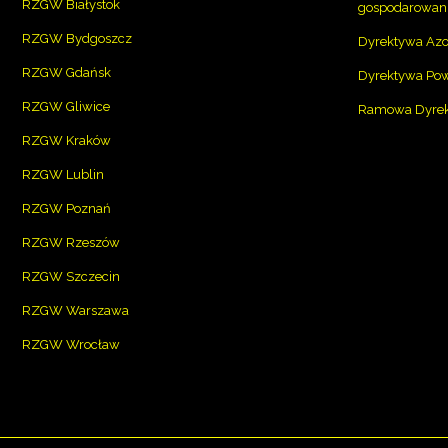
RZGW Białystok
gospodarowan
RZGW Bydgoszcz
Dyrektywa Az
RZGW Gdańsk
Dyrektywa Po
RZGW Gliwice
Ramowa Dyrekt
RZGW Kraków
RZGW Lublin
RZGW Poznań
RZGW Rzeszów
RZGW Szczecin
RZGW Warszawa
RZGW Wrocław