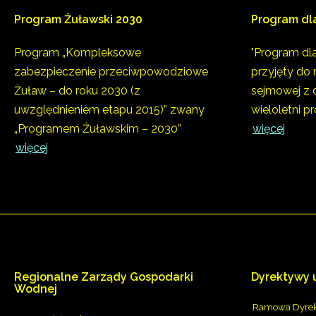
Program
Żuławski
2030
Program
dl
Program „Kompleksowe
"Program dl
zabezpieczenie przeciwpowodziowe
przyjęty do 
Żuław – do roku 2030 (z
sejmowej z d
uwzględnieniem etapu 2015)” zwany
wieloletni pr
„Programem Żuławskim – 2030”
więcej
więcej
Regionalne
Zarządy
Gospodarki
Dyrektywy
Wodnej
Ramowa Dyrek