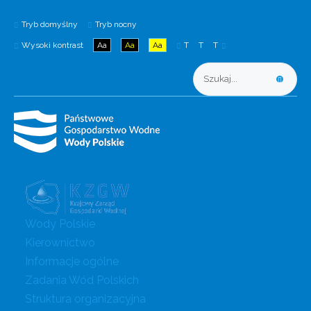
Tryb domyślny
Tryb nocny
Wysoki kontrast
Aa
Aa
Aa
T
T
T
Wody Polskie
Kierownictwo
Informacje ogólne
Zadania Wód Polskich
Struktura organizacyjna