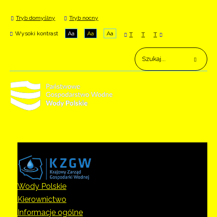
Tryb domyślny
Tryb nocny
Wysoki kontrast
Aa
Aa
Aa
T
T
T
Wody Polskie
Kierownictwo
Informacje ogólne