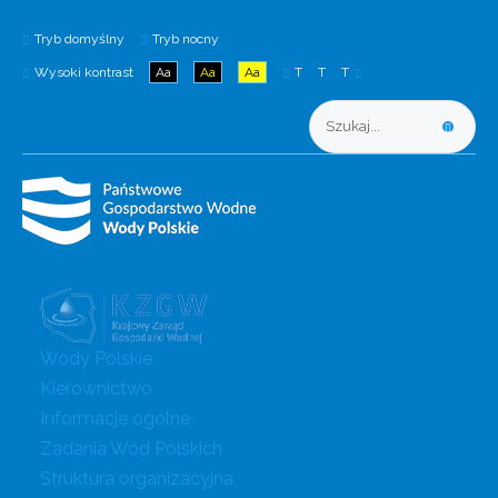
Tryb domyślny
Tryb nocny
Wysoki kontrast
Aa
Aa
Aa
T
T
T
Wody Polskie
Kierownictwo
Informacje ogólne
Zadania Wód Polskich
Struktura organizacyjna