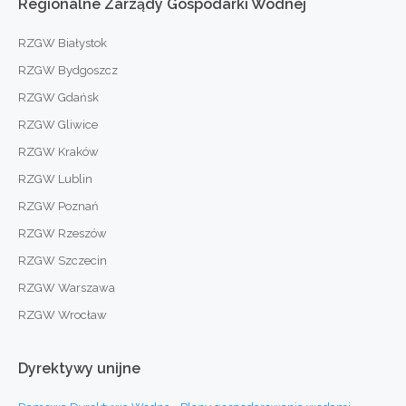
Regionalne
Zarządy
Gospodarki
Wodnej
RZGW Białystok
RZGW Bydgoszcz
RZGW Gdańsk
RZGW Gliwice
RZGW Kraków
RZGW Lublin
RZGW Poznań
RZGW Rzeszów
RZGW Szczecin
RZGW Warszawa
RZGW Wrocław
Dyrektywy
unijne