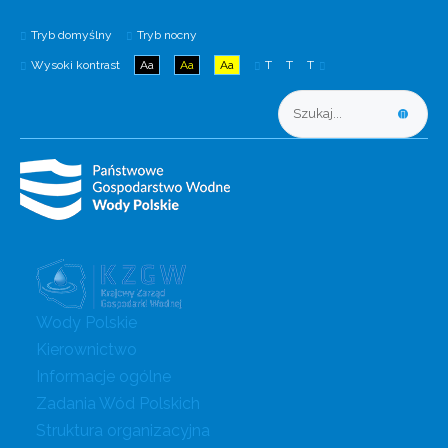
Tryb domyślny
Tryb nocny
Wysoki kontrast
Aa
Aa
Aa
T
T
T
Wody Polskie
Kierownictwo
Informacje ogólne
Zadania Wód Polskich
Struktura organizacyjna