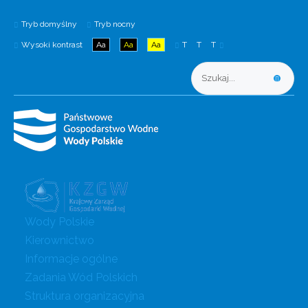
Tryb domyślny
Tryb nocny
Wysoki kontrast
Aa
Aa
Aa
T
T
T
Wody Polskie
Kierownictwo
Informacje ogólne
Zadania Wód Polskich
Struktura organizacyjna