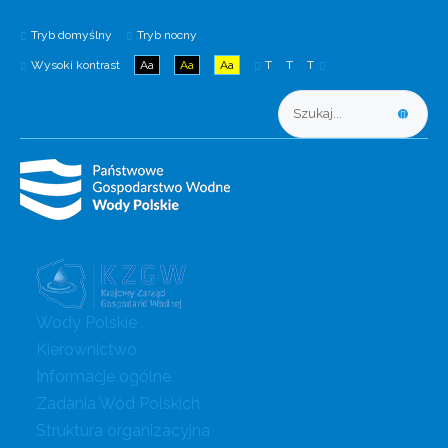
Tryb domyślny
Tryb nocny
Wysoki kontrast
Aa
Aa
Aa
T
T
T
Wody Polskie
Kierownictwo
Informacje ogólne
Zadania Wód Polskich
Struktura organizacyjna