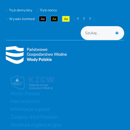
Tryb domyślny
Tryb nocny
Wysoki kontrast
Aa
Aa
Aa
T
T
T
Wody Polskie
Kierownictwo
Informacje ogólne
Zadania Wód Polskich
Struktura organizacyjna