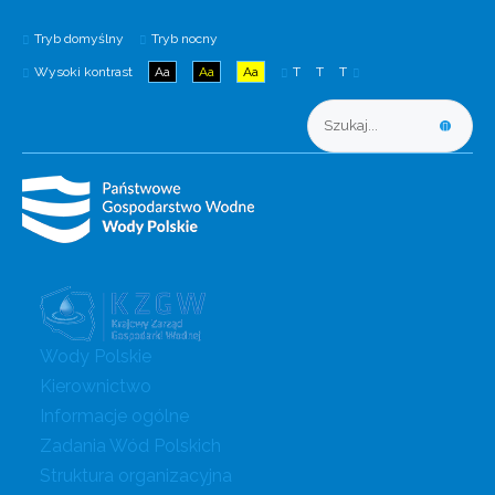
Tryb domyślny
Tryb nocny
Wysoki kontrast
Aa
Aa
Aa
T
T
T
Wody Polskie
Kierownictwo
Informacje ogólne
Zadania Wód Polskich
Struktura organizacyjna