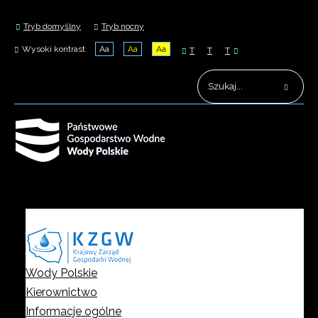
Tryb domyślny
Tryb nocny
Wysoki kontrast
Aa
Aa
Aa
T
T
T
Wody Polskie
Kierownictwo
Informacje ogólne