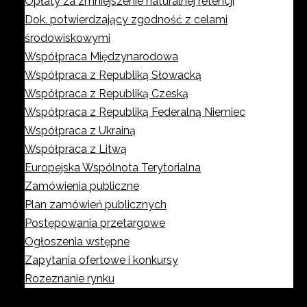
Opłaty za zmniejszenie naturalnej retencji
Dok. potwierdzający zgodność z celami
środowiskowymi
Współpraca Międzynarodowa
Współpraca z Republiką Słowacką
Współpraca z Republiką Czeską
Współpraca z Republiką Federalną Niemiec
Współpraca z Ukrainą
Współpraca z Litwą
Europejska Wspólnota Terytorialna
Zamówienia publiczne
Plan zamówień publicznych
Postępowania przetargowe
Ogłoszenia wstępne
Zapytania ofertowe i konkursy
Rozeznanie rynku