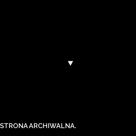
Wody Polskie mają nową stronę internetową
Wejdź na wody.gov.pl.
STRONA ARCHIWALNA.