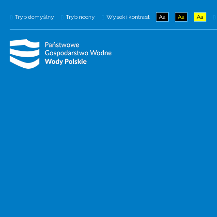
Tryb domyślny
Tryb nocny
Wysoki kontrast
Aa
Aa
Aa
Wody Polskie mają nową stronę
internetową
Wejdź na wody.gov.pl.
NOWA STRONA