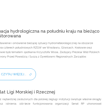
acja hydrologiczna na południu kraju na bieżąco
itorowana
tawienie i omówienie bieżącej sytuacji hydrometeorologicznej na obszarze
nia czterech południowych RZGW we Wrocławiu, Gliwicach, Krakowie oraz
wie było tematem spotkania Krzysztofa Wosia, Zastępcy Prezesa Wód Polskich
hrony Przed Powodzią i Suszą z Dyrektorami Regionalnych Zarządów.
CZYTAJ WIĘCEJ...
lat Ligi Morskiej i Rzecznej
z najbardziej zasłużonych dla polskiej żeglugi instytucji świętuje właśnie okrągły
eusz istnienia. 100-lecie funkcjonowania organizacji Senat RP uhonorował