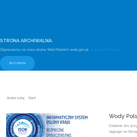
STRONA ARCHIWALNA.
Zapraszamy na nową stronę Wód Polskich wody.gov.pl.
Więcej informacji
ROZUMIEM
Jesteś tutaj:
Start
Wody Pols
Ostatnie dni pr
żeglugę na Odrze