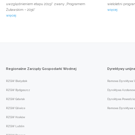
uwzględnieniem etapu 2015)” zwany „Programem
wieloletni program
Żuławskim – 2030”
więcej
więcej
Regionalne
Zarządy
Gospodarki
Wodnej
Dyrektywy
unijn
RZGW Białystok
Ramowa Dyrektywa W
RZGW Bydgoszcz
Dyrektywa Azotanow
RZGW Gdańsk
Dyrektywa Powodzi
RZGW Gliwice
Ramowa Dyrektywa w 
RZGW Kraków
RZGW Lublin