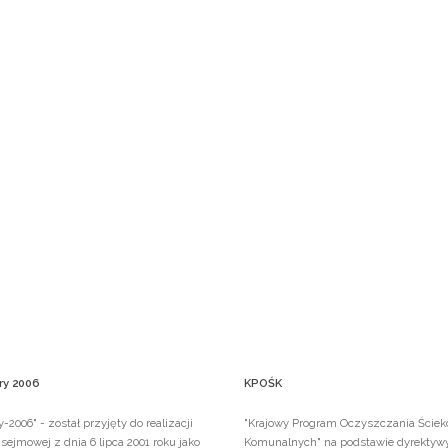
ry
2006
KPOŚK
-2006" - został przyjęty do realizacji
"Krajowy Program Oczyszczania Ście
ejmowej z dnia 6 lipca 2001 roku jako
Komunalnych" na podstawie dyrektyw