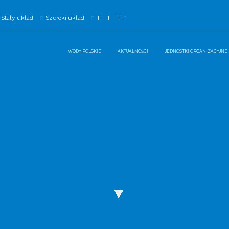
Stały układ
Szeroki układ
T
T
T
WODY POLSKIE
AKTUALNOŚCI
JEDNOSTKI ORGANIZACYJNE