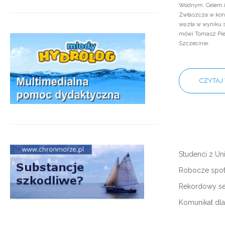
Wodnym. Celem in
Zwłaszcza w kont
węzła w wyniku 
mówi Tomasz Piet
Szczecinie.
CZYTAJ 
Studenci z Un
Robocze spot
Rekordowy se
Komunikat dl