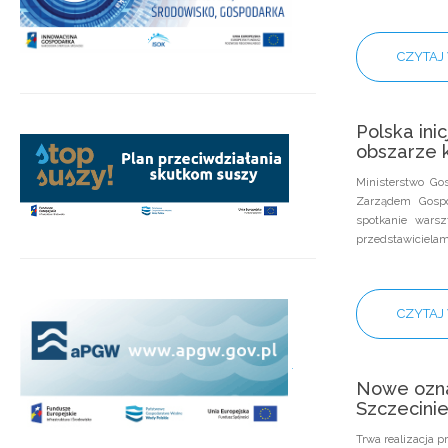
CZYTAJ 
Polska in
obszarze k
Ministerstwo Go
Zarządem Gospo
spotkanie wars
przedstawicielam
CZYTAJ 
.
Nowe ozn
Szczecini
Trwa realizacja 