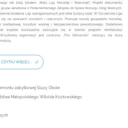
iając rok 2019 tytułem „Roku Ligi Morskiej i Rzecznej
”.
Projekt dokumentu
a grupa senatorów z Parlamentarnego Zespołu do Spraw Rozwoju Dróg Wodnych.
ienne działania Ligi zaangażowanych jest kilka tysięcy osób. W Szczecinie Liga
 się na sprawach morskich i rzecznych. Promuje rozwój gospodarki morskiej,
i śródlądowej, turystyki wodnej i bezpieczeństwa powodziowego. Dodatkowo
nie wspiera rozwiązania wpisujące się w szeroki program rewitalizacji
 Wizytówką organizacji jest coroczny „Flis Odrzański”, cieszący się dużą
rnością.
CZYTAJ WIĘCEJ...
remontu zabytkowej Śluzy Okole
dztwa Małopolskiego Witolda Kozłowskiego
nych