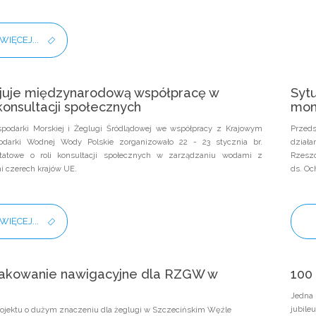
WIĘCEJ...
icjuje międzynarodową współpracę w
Sytu
onsultacji społecznych
mon
spodarki Morskiej i Żeglugi Śródlądowej we współpracy z Krajowym
Przeds
darki Wodnej Wody Polskie zorganizowało 22 - 23 stycznia br.
działa
ztatowe o roli konsultacji społecznych w zarządzaniu wodami z
Rzeszo
i czerech krajów UE.
ds. Oc
WIĘCEJ...
akowanie nawigacyjne dla RZGW w
100 
e
Jedna 
jubil
projektu o dużym znaczeniu dla żeglugi w Szczecińskim Węźle