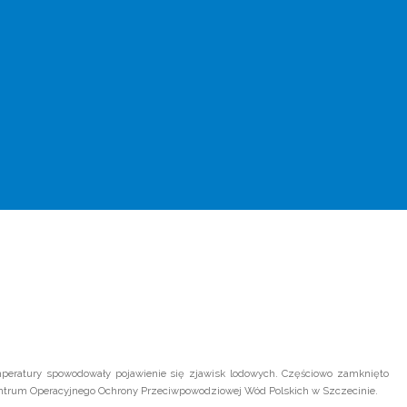
mperatury spowodowały pojawienie się zjawisk lodowych. Częściowo zamknięto
Centrum Operacyjnego Ochrony Przeciwpowodziowej Wód Polskich w Szczecinie.