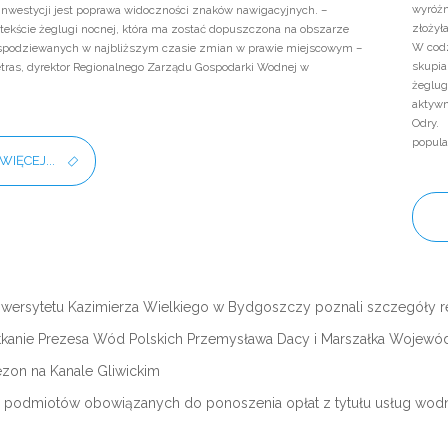
wyróżn
westycji jest poprawa widoczności znaków nawigacyjnych. –
złożył
ekście żeglugi nocnej, która ma zostać dopuszczona na obszarze
W codz
spodziewanych w najbliższym czasie zmian w prawie miejscowym –
skupia
ras, dyrektor Regionalnego Zarządu Gospodarki Wodnej w
żeglug
aktyw
Odry.
popula
WIĘCEJ...
iwersytetu Kazimierza Wielkiego w Bydgoszczy poznali szczegóły 
kanie Prezesa Wód Polskich Przemysława Dacy i Marszałka Wojewó
zon na Kanale Gliwickim
a podmiotów obowiązanych do ponoszenia opłat z tytułu usług wod