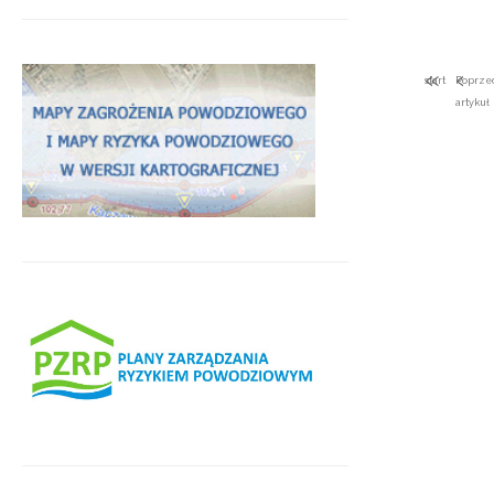
start
Poprze
artykuł