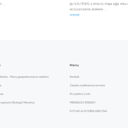
 ...
91/271/EWG z dnia 21 maja 1991 roku 
oczyszczania ścieków ...
więcej
e
Menu
odna - Plany gospodarowania wodami
Kontakt
a
Zasada użytkowania serwisu
owa
Przydatne Linki
sprawie Strategii Morskiej
PROGNOZA POGODY
SYTUACJA HYDROLOGICZNA