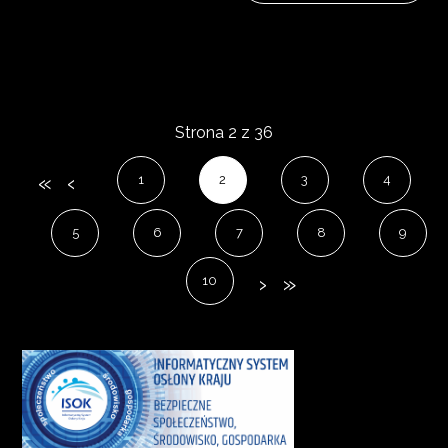
Strona 2 z 36
1
2
3
4
5
6
7
8
9
10