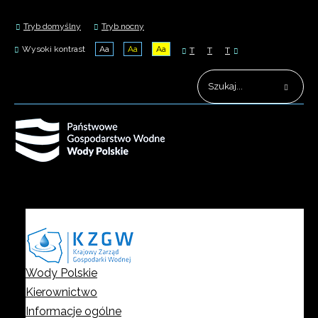
Tryb domyślny
Tryb nocny
Wysoki kontrast
Aa
Aa
Aa
T
T
T
Wody Polskie
Kierownictwo
Informacje ogólne