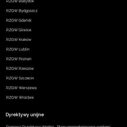
RZGW Białystok
RZGW Bydgoszcz
RZGW Gdańsk
RZGW Gliwice
RZGW Kraków
RZGW Lublin
RZGW Poznań
RZGW Rzeszów
RZGW Szczecin
RZGW Warszawa
RZGW Wrocław
Dyrektywy
unijne
Ramowa Dyrektywa Wodna - Plany gospodarowania wodami