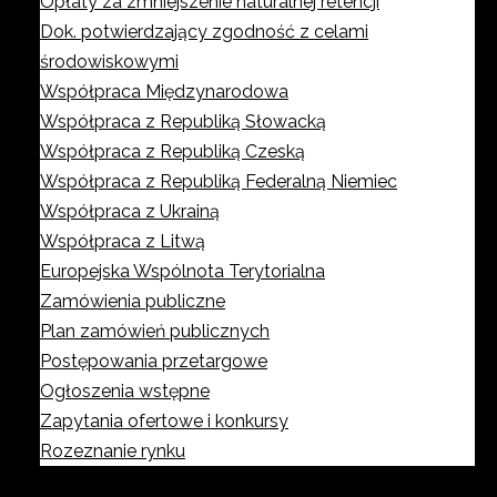
Opłaty za zmniejszenie naturalnej retencji
Dok. potwierdzający zgodność z celami
środowiskowymi
Współpraca Międzynarodowa
Współpraca z Republiką Słowacką
Współpraca z Republiką Czeską
Współpraca z Republiką Federalną Niemiec
Współpraca z Ukrainą
Współpraca z Litwą
Europejska Wspólnota Terytorialna
Zamówienia publiczne
Plan zamówień publicznych
Postępowania przetargowe
Ogłoszenia wstępne
Zapytania ofertowe i konkursy
Rozeznanie rynku